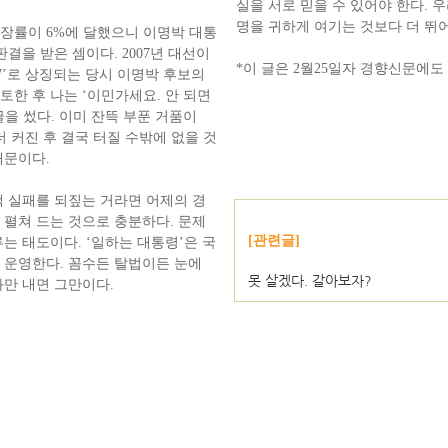
실을 서로 믿을 수 있어야 한다. 우
명을 귀하게 여기는 것보다 더 뛰어
장률이 6%에 달했으니 이명박 대통
판결을 받은 셈이다. 2007년 대선이
*이 글은 2월25일자 경향신문에도
47’로 상징되는 당시 이명박 후보의
토한 후 나는 ‘이민가세요. 안 되면
을 썼다. 이미 잔뜩 부푼 거품이
해 더 커진 후 결국 터질 수밖에 없을 것
때문이다.
책 실패를 되짚는 거라면 어제의 경
 펼쳐 드는 것으로 충분하다. 문제
[관련글]
는 태도이다. ‘일하는 대통령’은 국
 운영한다. 꼼수든 탈법이든 눈에
못 살겠다. 갈아보자?
과만 내면 그만이다.