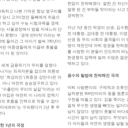
한없이 천박해졌다. 잘한 건 자신이
잘못 된 건 부하들 탓이라는 사고 
아득하고 나쁜 기억은 항상 옆구리를
경박한가.
8년 당시 고3이었던 둘째에게 처음으
을 하고 싶어 수능 시험과목을 경제
지난 3년 동안 박경리 선생, 김수
고는 서울광장에서 밤을 지새느라 단
전 대통령, 김대중 전 대통령, 이영
지 못했다. ‘경제 반타작’이라는 부
선생 등 우리 사회의 품격들이 이 
학에 들어간 그 아이가 벌써 3학년이
명이 재천인데 어찌 정권을 탓하겠
 어린 여중생들에게 이끌려 촛불을
를 사랑한 이 분들이 안도하며 떠났
년이 다 된 것이다.
한경쟁의 압력에 밀려 수많은 젊
택하고 있다.
발 세계 금융위기가 우리를 덮쳤다.
나가는 외국자본을 잡으려 외환보
꼼수와 탈법에 천박해진 국격
던 ‘최강라인’(최중경·강만수)은 아
. 아니 여전히 승승장구하고 있다.
어찌 사람뿐이랴. 구제역과 조류인
 “수출만이 우리의 살길”이라는 이
살처분된 800만마리의 동물 원혼
찬 아집은 여전히 이 나라의 정책기
구천을 떠돌고 있다. 강을 죽이는 
물의 흐름을 인력으로 막을 수 없다
걸쳐 무수한 생명을 빼앗는 일이다.
‘미네르바’는 구속됐다가 2년 후 무
남지 않았다. 생명이 촛불의 바다
다.
시간이 얼마 남지 않았다. 무엇보
가 아이들과 자연의 생명을 살릴 
한 3년의 국정