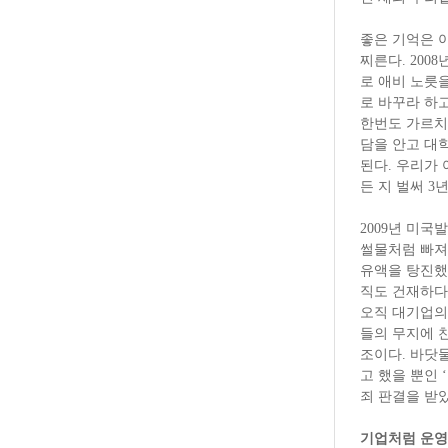
좋은 기억은 
찌른다. 200
로 애비 노릇
로 바꾸라 하
한번도 가르치
담을 안고 대
된다. 우리가
든 지 벌써 3
2009년 미국
썰물처럼 빠져
유액을 탕진했
직도 건재하다
오직 대기업의
들의 무지에 
조이다. 바닷
고 했을 뿐인 
죄 판결을 받았
기업처럼 운영