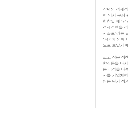
작년의 경제성
령 역시 무죄 
한창일 때 ‘7
경제정책을 검
시골로’라는 글
‘747’에 의
으로 보았기 
크고 작은 정
향신문을 다시
는 국정을 다루
사를 기업처럼
띄는 단기 성