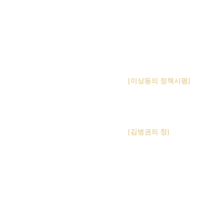
[이상동의 정책시평]
이진 않는다?
유가 상승에 진짜 책임져야 할
인가?
옹근 33년 전 오늘이다. 1978년 2월
직의 노동조합 선거 날이었다. 스무 살
 여성노동자들은 대의원을 뽑으려고
[김병권의 창]
 들었다
이집트 혁명은 한국사회와 무관