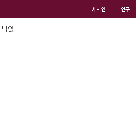
새사연
연구
안 남았다…