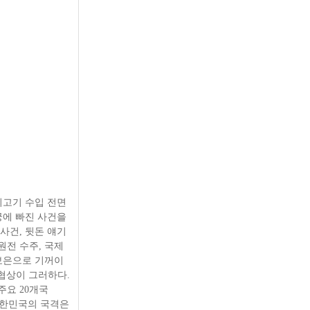
쇠고기 수입 전면
궁에 빠진 사건을
사건, 뒷돈 얘기
전 수주, 국제
보은으로 기꺼이
재협상이 그러하다.
요 20개국
 대한민국의 국격은