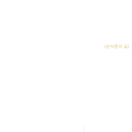
[손석춘의 길]
이제 똥물을 먹
똥물을 먹였다. 
21일은 동일방
안팎의 청순한
곰비임비 모여