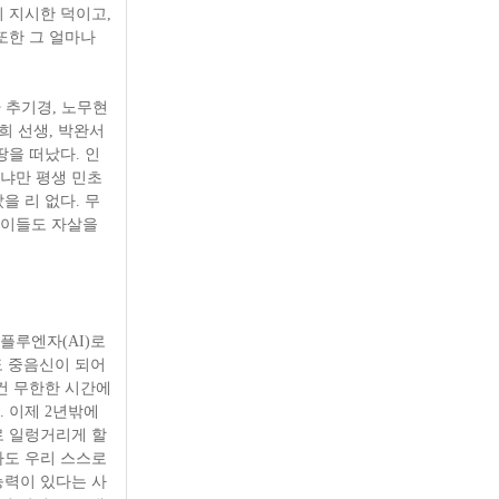
 지시한 덕이고,
또한 그 얼마나
환 추기경, 노무현
희 선생, 박완서
땅을 떠났다. 인
냐만 평생 민초
을 리 없다. 무
은이들도 자살을
플루엔자(AI)로
도 중음신이 되어
건 무한한 시간에
 이제 2년밖에
로 일렁거리게 할
다도 우리 스스로
능력이 있다는 사