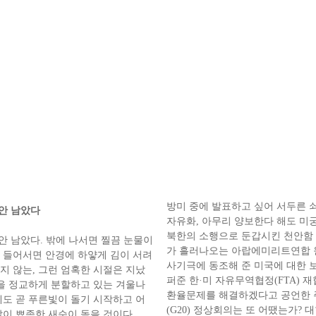
방미 중에 발표하고 싶어 서두른 
 안 남았다
자유화, 아무리 양보한다 해도 미
북한의 소행으로 둔갑시킨 천안함 
안 남았다. 밖에 나서면 찔끔 눈물이
가 흘러나오는 아랍에미리트연합 원
 들어서면 안경에 하얗게 김이 서려
사기극에 동조해 준 미국에 대한 
지 않는, 그런 엄혹한 시절은 지났
퍼준 한·미 자유무역협정(FTA) 
늘을 정교하게 분할하고 있는 겨울나
환율문제를 해결하겠다고 공언한 주
에도 곧 푸른빛이 돌기 시작하고 어
(G20) 정상회의는 또 어땠는가?
같이 뾰족한 새순이 돋을 것이다.