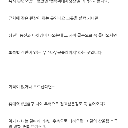
혹시 송년모임도 했었던 ‘행복확대재생산’을 기억하시는지요.
근처에 같은 쥔장이 하는 곳인데요 그곳을 살짝 지나면
상진부동산과 마켓엠이 나오는데 그 사이 골목으로 쭉 들어오시면
초록별 간판이 있는 ‘우주나무꽃술레이저’ 라는 곳입니다
기억이 없거나 모르신다면…
홍대역 8번출구 나와 우측으로 걷고싶은길로 쭉 들어오다가
차가 다니는 길따라 좌측, 우측으로 따라오면 그 길이 산울림 소극
장 방향, 커피프린스 길,