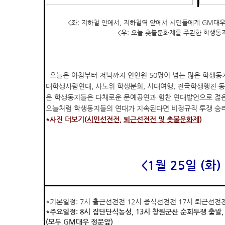
<좌: 지하철 안에서, 지하철역 앞에서 시민들에게 GM대
<우: 오늘 촛불문화제를 주관한 학생동
오늘은 아침부터 저녁까지 연인원 50명이 넘는 많은 학생동
대학생사람연대, 사노위 학생분회, 시대여행, 전국학생행진 
운 학생동지들은 다채로운 문예공연과 힘찬 연대발언으로 젊은
오늘처럼 학생동지들의 연대가 지속된다면 비정규직 투쟁 승리
*사진 더보기(
시민선전전
,
퇴근선전전 및 촛불문화제
)
<1월 25일 (화)
*기본일정: 7시 출근선전전 12시 중식선전전 17시 퇴근선전
*주요일정: 8시 집단단식농성, 13시 창원군산 순회투쟁 출발,
(모두 GM대우 정문앞)