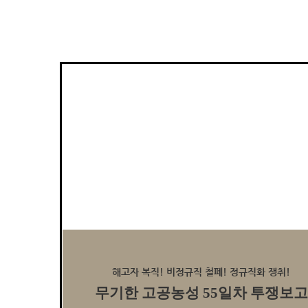
해고자 복직! 비정규직 철폐! 정규직화 쟁취!
무기한 고공농성 55일차 투쟁보고