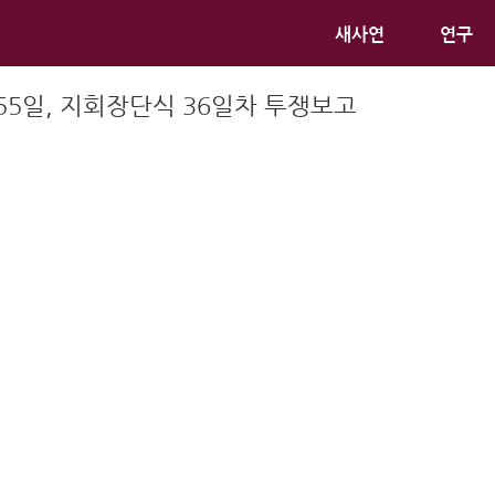
새사연
연구
55일, 지회장단식 36일차 투쟁보고