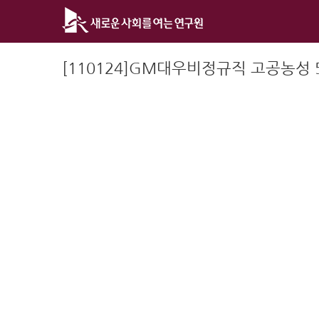
Skip
to
content
[110124]GM대우비정규직 고공농성 