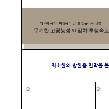
해고자 복직! 비정규직 철폐! 정규직화 쟁취!
무기한 고공농성 51일차 투쟁속고
최소한의 방한용 천막을 