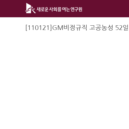
Skip
to
content
[110121]GM비정규직 고공농성 52