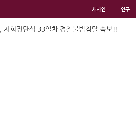
새사연
연구
일, 지회장단식 33일차 경찰불법침탈 속보!!