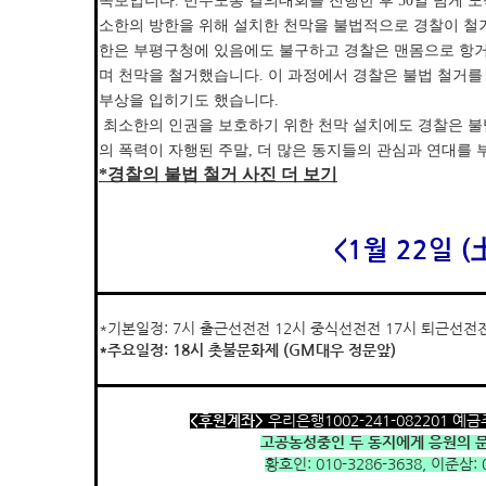
속보입니다. 민주노총 결의대회를 진행한 후 50일 넘게 노
소한의 방한을 위해 설치한 천막을 불법적으로 경찰이 철
한은 부평구청에 있음에도 불구하고 경찰은 맨몸으로 항
며 천막을 철거했습니다. 이 과정에서 경찰은 불법 철거
부상을 입히기도 했습니다.
최소한의 인권을 보호하기 위한 천막 설치에도 경찰은 불
의 폭력이 자행된 주말, 더 많은 동지들의 관심과 연대를 
*경찰의 불법 철거 사진 더 보기
<1월 22일 (
*기본일정: 7시 출근선전전 12시 중식선전전 17시 퇴근선전
*주요일정: 18시 촛불문화제 (GM대우 정문앞)
<후원계좌>
우리은행1002-241-082201 예금주
고공농성중인 두 동지에게 응원의 
황호인: 010-3286-3638, 이준삼: 0