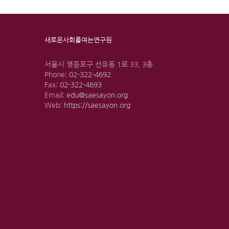
새로운사회를여는연구원
서울시 영등포구 선유동 1로 33, 3층
Phone:
02-322-4692
Fax:
02-322-4693
Email:
edu@saesayon.org
Web:
https://saesayon.org