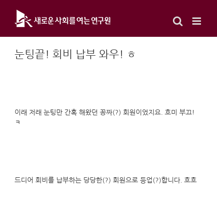
Skip
to
content
눈팅끝! 회비 납부 와우! ㅎ
이래 저래 눈팅만 간혹 해왔던 꽁짜(?) 회원이었지요. 흐미 부끄!
ㅋ
드디어 회비를 납부하는 당당한(?) 회원으로 등업(?)합니다. 흐흐