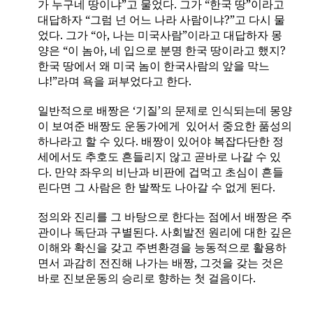
가 누구네 땅이냐”고 물었다
.
그가 “한국 땅”이라고
대답하자 “그럼 넌 어느 나라 사람이냐
?
”고 다시 물
었다
.
그가 “아
,
나는 미국사람”이라고 대답하자 몽
양은 “이 놈아
,
네 입으로 분명 한국 땅이라고 했지
?
한국 땅에서 왜 미국 놈이 한국사람의 앞을 막느
냐
!
”라며 욕을 퍼부었다고 한다
.
일반적으로 배짱은 ‘기질’의 문제로 인식되는데 몽양
이 보여준 배짱도 운동가에게
있어서 중요한 품성의
하나라고 할 수 있다
.
배짱이 있어야 복잡다단한 정
세에서도 추호도 흔들리지 않고 곧바로 나갈 수 있
다
.
만약 좌우의 비난과 비판에 겁먹고 초심이 흔들
린다면 그 사람은 한 발짝도 나아갈 수 없게 된다
.
정의와 진리를 그 바탕으로 한다는 점에서 배짱은 주
관이나 독단과 구별된다
.
사회발전 원리에 대한 깊은
이해와 확신을 갖고 주변환경을 능동적으로 활용하
면서 과감히 전진해 나가는 배짱
,
그것을 갖는 것은
바로 진보운동의 승리로 향하는 첫 걸음이다
.