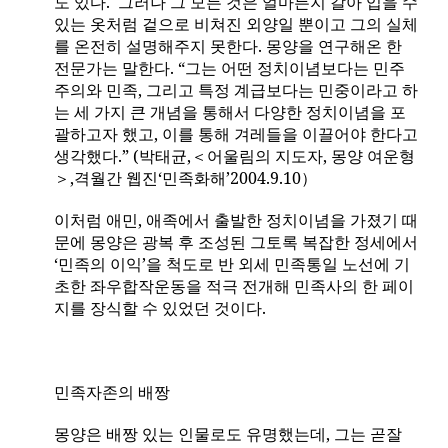
도 있다
.
그러나 그 모든 것은 얼마든지 갈아 입을 수
있는 옷처럼 겉으로 비쳐진 외양일 뿐이고 그의 실체
를 온전히 설명해주지 못한다
.
몽양을 연구해온 한
전문가는 말한다
.
“그는 어떤 정치이념보다는 민주
주의와 민족
,
그리고 특정 계급보다는 민중이라고 하
는 세 가지 큰 개념을 통해서 다양한 정치이념을 포
괄하고자 했고
,
이를 통해 겨레들을 이끌어야 한다고
생각했다
.
”
(
박태균
,
＜어울림의 지도자
,
몽양 여운형
＞
,
격월간 웹진‘민족화해’
2004.9.10
）
이처럼 애민
,
애족에서 출발한 정치이념을 가졌기 때
문에 몽양은 광복 후 조성된 그토록 복잡한 정세에서
‘민족의 이익’을 척도로 반 외세 민족통일 노선에 기
초한 좌우합작운동을 적극 전개해 민족사의 한 페이
지를 장식할 수 있었던 것이다
.
민족자존의 배짱
몽양은 배짱 있는 인물로도 유명했는데
,
그는 곧잘