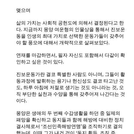
맺으며
삶의 가치는 사회적 공헌도에 의해서 결정된다고 한
다
.
지금까지 몽양 여운형의 인물상을 통해서 진보운
동을 인생의 최대 가치로 선택한 운동가들이 갖추어
야 할 풍모에 대해서 개략적으로 살펴보았다
.
연재를 마감하면서
,
필자 자신도 포함해서 다같이 확
인하고 싶은 것이 있다
.
진보운동가란 결코 특별한 사람도 아니며
,
그들이 활
동과정에 발휘하는 용기나 헌신성도 결코 타고난 것
도
,
하루 아침에 저절로 생기는 것도 아니라는 것
,
오
직 부단한 실천과 수양을 통해 갖추어져 나간다는 것
이다
.
몽양은 생애의 두 번째 수감생활을 하던 중 일제의
패망을 확신하고 동지들과 함께 해방에 대비한 정치
결사체로서 ‘조선민족해방연맹’을 조직하기로 결의
했는데
,
이때 그가 내건 것이 ‘동지 획득
,
조직 준