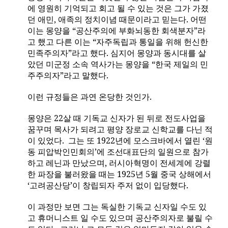
에 영원히 기억되고 회고 될 수 있는 것은 그가 가졌
던 애민
,
애족의 정치이념 때문이라고 믿는다
.
어떤
이는 몽양을 “공산주의에 부화뇌동한 회색분자”라
고 했고 다른 이는 “자주독립과 통일을 위해 헌신한
민족주의자”라고 했다
.
심지어 몽양과 동시대를 살
았던 미군정 소속 역사가는 몽양을 “한국 제일의 민
주주의자”라고 말했다
.
이런 규정들은 과연 온당한 것인가
.
몽양은
22
살 때 기독교 신자가 된 뒤로 전도사업을
꿈꾸며 목사가 되려고 평양 장로교 신학교를 다닌 적
이 있었다
.
그는 또
1922
년에 모스크바에서 열린 ‘원
동 피압박인민회의’에 조선대표단의 일원으로 참가
하고 레닌과 만났으며
,
러시아혁명이 전세계에 강렬
한 파장을 불러왔을 때는
1925
년
5
월 중국 상해에서
‘고려공산당’이 창립되자 주저 없이 입당했다
.
이 과정만 보면 그는 독실한 기독교 신자일 수도 있
고 휴머니스트 일 수도 있으며 공산주의자로 불릴 수