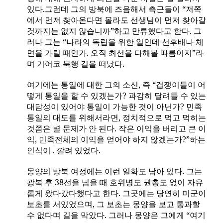
있다
.
그런데 그의 방북에 즈음해서 측근들이 “저쪽
에서 먼저 찾아온다면 몰라도 선생님이 먼저 찾아갈
것까지는 없지 않습니까”하고 만류했다고 한다
.
그
러나 그는 “나라의 독립을 위한 일인데 선후배나 체
면을 가릴 때인가
.
오직 최선을 다해볼 따름이지”라
며 기어코 북행 길을 떠났다
.
여기에는 통일에 대한 그의 소신
,
즉 “겁쟁이들이 어
떻게 통일을 할 수 있겠는가
?
과감히 달려들 수 있는
대담성이 있어야 통일이 가능한 것이 아닌가
?
민족
통일의 대도를 위해서라면
,
정치적으로 먹고 먹히는
것쯤은 별 문제가 안 된다
.
작은 이익을 버리고 큰 이
익
,
민족전체의 이익을 얻어야 하지 않겠는가
?
”하는
인식이
.
깔려 있었다
.
몽양의 방북 여정에는 이런 일화도 남아 있다
.
그는
광복 후
38
선을 넘을 때 호위병도 권총도 없이 자유
롭게 왔다갔다했다고 한다
.
그곳에는 당연히 미군이
보초를 서있었으며
,
그 보초는 몽양을 보고 통과할
수 없다며 길을 막았다
.
그러나 몽양은 그에게 “여기