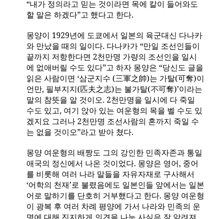
“내가 정의라고 믿는 것이라면 목에 칼이 들어와도
할 말은 하겠다”고 했다고 한다
.
몽양이
1929
년에 도쿄에서 일본의 육군대신 다나카
와 만났을 때의 일이다
.
다나카가 “만일 조선인들이
끝까지 저항한다면
2
천만명 가량의 조선인을 일시
에 없애버릴 수도 있다”고 하자 몽양은 “당신도 글을
읽은 사람이면 ‘삼군지수
(
三軍之帥
)
는 가탈
(
可奪
)
이
언만
,
필부지지
(
匹夫之志
)
는 불가탈
(
不可奪
)
’이라는
말의 참뜻을 알 것이오
. 2
천만명을 일시에 다 죽일
수도 있고
,
여기 앉아 있는 여운형의 목을 벨 수도 있
겠지요 그러나
2
천만명 조선사람의 혼까지 죽일 수
는 없을 것이오”라고 받아 쳤다
.
몽양 여운형의 배짱도 그의 강인한 민족자존과 통일
애국의 정신에서 나온 것이었다
.
몽양은 영어
,
중어
를 비롯해 여러 나라 말들을 자유자재로 구사해서
‘어학의 천재’로 불렸음에도 일본인들 앞에서는 일본
어로 말하기를 단호히 거부했다고 한다
.
몽양 여운형
이 광복 후 여러 차례 평양에 가서 나라와 민족의 운
명에 대해 진지하게 의견을 나눈 사실은 잘 알려져