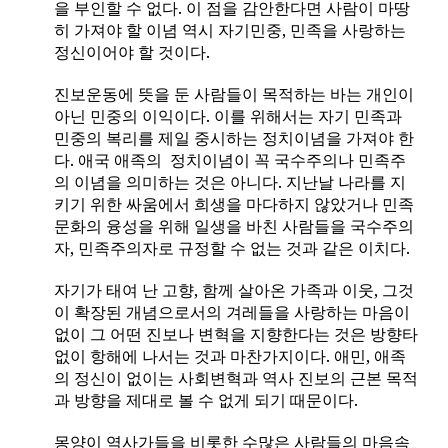
을 부인할 수 없다
.
이 점을 감안한다면 사람이 마땅
히 가져야 할 이념 역시 자기민중
,
민족을 사랑하는
정신이어야 할 것이다
.
진보운동에 뜻을 둔 사람들이 목적하는 바는 개인이
아닌 민중의 이익이다
.
이를 위해서는 자기 민족과
민중의 복리를 제일 중시하는 정치이념을 가져야 한
다
.
애국 애족의
정치이념이 꼭 국수주의나 민족주
의 이념을 의미하는 것은 아니다
.
지난날 나라를 지
키기 위한 싸움에서 희생을 마다하지 않았거나 민족
문화의 융성을 위해 일생을 바친 사람들을 국수주의
자
,
민족주의자로 규정할 수 없는 것과 같은 이치다
.
자기가 태여 난 고향
,
함께 살아온 가족과 이웃
,
그것
이 확장된 개념으로서의 겨레들을 사랑하는 마음이
없이 그 어떤 진보나 변혁을 지향한다는 것은 방향타
없이 항해에 나서는 것과 마찬가지이다
.
애민
,
애족
의 정신이 없이는 사회변혁과 역사 진보의 근본 목적
과 방향을 제대로 볼 수 없게 되기 때문이다
.
몽양이 역사가들을 비롯한 수많은 사람들의 마음속