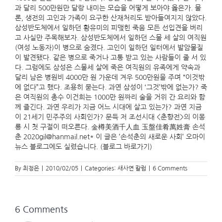
과 달리 500만원만 달랑 내미는 모습을 어떻게 보아야 옳은가. 물
론, 생전의 고인과 가족이 요구한 산재처리도 받아들여지지 않았다.
삼성반도체에서 일하던 황유미의 피맺힌 죽음 모든 선입견을 버리
고 사실만 주목해보자. 삼성반도체에서 일하던 스물 세 살의 여직원
(여성 노동자)이 병으로 숨졌다. 고인이 일하던 일터에서 발암물질
이 발견됐다. 같은 병으로 죽거나 고통 받고 있는 사람들이 줄 서 있
다. 그럼에도 삼성은 스물세 살에 죽은 여직원의 유족에게 약속과
달리 남은 병원비 4000만 원 가운데 겨우 500만원을 주며 “이것밖
에 없다”고 했다. 조용히 묻는다. 과연 삼성이 ‘그것’밖에 없는가? 죽
은 여직원의 총수 이건희는 1000만 원짜리 술을 거위 간 요리와 함
께 즐긴다. 과연 우리가 지금 어느 시대에 살고 있는가? 과연 지금
이 21세기 민주주의 사회인가? 문득 저 조선시대 <춘향전>의 이몽
룡 시 첫 구절이 떠오른다. 金樽美酒千人血 玉盤佳肴萬姓膏 손석
춘 2020gil@hanmail.net* 이 글은 ’손석춘의 새로운 사회’ 오마이
뉴스 블로그에도 실렸습니다. (블로그 바로가기)
By
최정은
|
2010/02/05
|
Categories:
새사연 칼럼
|
6 Comments
6 Comments