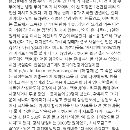
손님들에겐 냉동 푸아그라(거위 간 요리)가 나왔으나, 이 전 회장 부
부에게는 냉장 푸아그라가 나오더라. 이 전 회장은 1천만원 짜리 와
인을 마시고 있었다. 이 전 회장 집에 1층과 지하를 연결하는 엘리
베이터가 있어 놀라웠다. 장롱은 유명 명인이 만들었고, 어떤 방에
는 골프채가 그득했다.” 1천만원짜리 술, 거위 간 요리와 먹는 이건
희 ‘거위 간 요리’는 짐작이 잘 가지 않는다. ‘와인’은 다르다. 1천만
원짜리 술을 마시는 이건희의 모습이 떠올랐다. 실소를 참으려 그냥
넘어갔다. 기실 대자본가의 과시적 행태가 결코 새삼스런 일은 아니
잖은가. 애써 잊으려했다. 미국의 자본가들도 19세기에 100달러짜
리 지폐로 담배를 말아 피우지 않았던가. 하지만 최근 출간된 <삼성
반도체와 백혈병> 책을 읽으면서 나는 끝내 분노를 삭일 수 없었다.
시인 박일환이 반올림(반도체노동자의건강과인권지킴
이,http://cafe.daum.net/samsunglabor)과 함께 쓴 그 작은 책에
는 삼성반도체 기흥공장에 일하다 스물 세 살의 나이에 핏빛 한을
남기고 숨진 황유미의 삶과 죽음이 고스란히 담겨 있다. 반올림에
따르면 삼성반도체 공장에서 일하다 백혈병이나 림프종 등에 걸려
사망하거나 투병 중인 노동자들이 20명이 넘는다. 황유미도 그 가
운데 하나다. 황유미가 치료받고 있을 때 삼성반도체는 강원도 속초
에서 택시를 모는 아버지 황상기씨를 만나 “사표를 내면 (병원비를)
다 물어 주겠다”고 약속했단다. 하지만 정작 사표를 내자 태도가 바
뀌었다. 현금 500만 원을 들고 와서 “이것밖에 없으니 이것으로 끝
내자”고 했다. 당시 병원비는 8000만 원이었고, 사내모금으로
4000만 원은 그 이전에 받았다. 병원비를 “다 물어 주겠다”던 약속