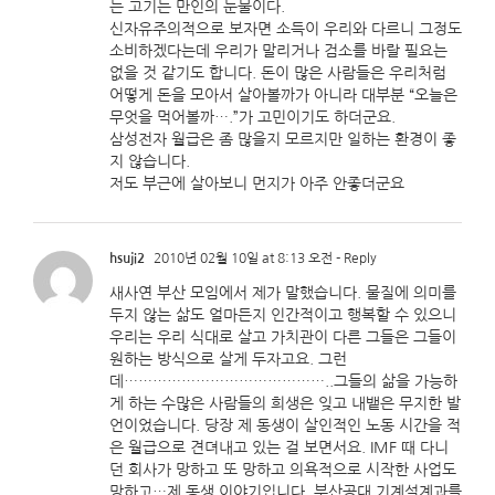
는 고기는 만인의 눈물이다.
신자유주의적으로 보자면 소득이 우리와 다르니 그정도
소비하겠다는데 우리가 말리거나 검소를 바랄 필요는
없을 것 같기도 합니다. 돈이 많은 사람들은 우리처럼
어떻게 돈을 모아서 살아볼까가 아니라 대부분 “오늘은
무엇을 먹어볼까….”가 고민이기도 하더군요.
삼성전자 월급은 좀 많을지 모르지만 일하는 환경이 좋
지 않습니다.
저도 부근에 살아보니 먼지가 아주 안좋더군요
hsuji2
2010년 02월 10일 at 8:13 오전
- Reply
새사연 부산 모임에서 제가 말했습니다. 물질에 의미를
두지 않는 삶도 얼마든지 인간적이고 행복할 수 있으니
우리는 우리 식대로 살고 가치관이 다른 그들은 그들이
원하는 방식으로 살게 두자고요. 그런
데……………………………………..그들의 삶을 가능하
게 하는 수많은 사람들의 희생은 잊고 내뱉은 무지한 발
언이었습니다. 당장 제 동생이 살인적인 노동 시간을 적
은 월급으로 견뎌내고 있는 걸 보면서요. IMF 때 다니
던 회사가 망하고 또 망하고 의욕적으로 시작한 사업도
망하고…제 동생 이야기입니다. 부산공대 기계설계과를