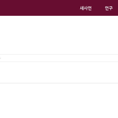
새사연
연구
s