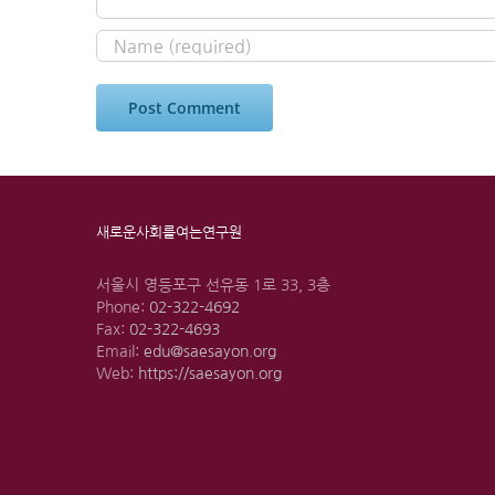
새로운사회를여는연구원
서울시 영등포구 선유동 1로 33, 3층
Phone:
02-322-4692
Fax:
02-322-4693
Email:
edu@saesayon.org
Web:
https://saesayon.org