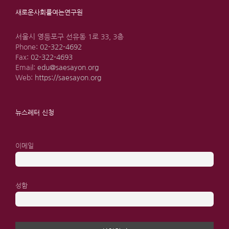
새로운사회를여는연구원
서울시 영등포구 선유동 1로 33, 3층
Phone:
02-322-4692
Fax:
02-322-4693
Email:
edu@saesayon.org
Web:
https://saesayon.org
뉴스레터 신청
이메일
성함