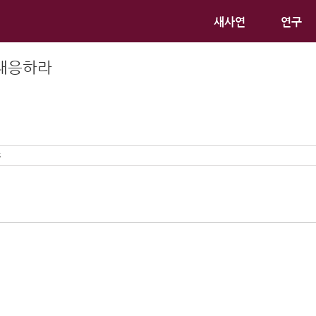
새사연
연구
 대응하라
s