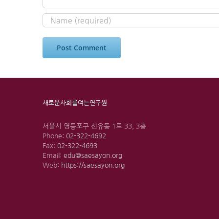
새로운사회를여는연구원
서울시 영등포구 선유동 1로 33, 3층
Phone:
02-322-4692
Fax:
02-322-4693
Email:
edu@saesayon.org
Web:
https://saesayon.org