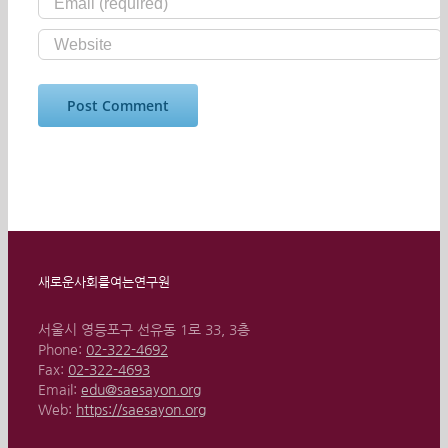
새로운사회를여는연구원
서울시 영등포구 선유동 1로 33, 3층
Phone:
02-322-4692
Fax:
02-322-4693
Email:
edu@saesayon.org
Web:
https://saesayon.org