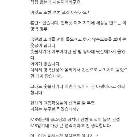
직접 봤는데 사실이더라구요.
이것도 또한 여론 조작 아닌가요?
혼란스럽습니다. 인터넷 마저 자기네 세상을 만드는 이
명박 정부
국민의 소리를 전혀 들으려고 하지 않는모습을 보며 쓴
웃음이 납니다.
촛불시위가 이루어지던 날 밤 청와대 뒷산에가서 울었
다.
어이가 없습니다.
차라리 명박산성에 올라가서 진심으로 사죄하며 울었으
면 되지 않습니까.
그래도 촛불시위나 이런게 있어서 전 다행이라고 생각
합니다.
현재의 고등학생들이 선거를 할 무렵
저희는 누구를 찍겠습니까?
MB덕분에 청소년의 정치에 관한 의식이 높여 진점
MB임기내 가장 큰 업적이라고 전 생각합니다.
아.. 이거 올리는것 정치활동 아니죠..?