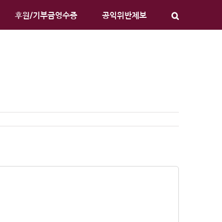
후원/기부금영수증
공익위반제보