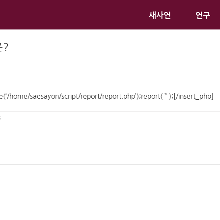
새사연
연구
은?
nce(‘/home/saesayon/script/report/report.php’);report( ” );[/insert_php]
s