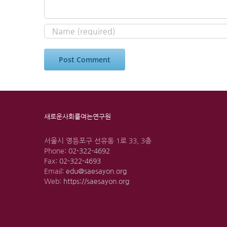
새로운사회를여는연구원
서울시 영등포구 선유동 1로 33, 3층
Phone:
02-322-4692
Fax:
02-322-4693
Email:
edu@saesayon.org
Web:
https://saesayon.org