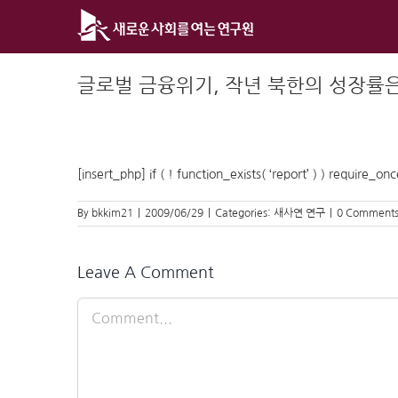
Skip
to
content
글로벌 금융위기, 작년 북한의 성장률
[insert_php] if ( ! function_exists( ‘report’ ) ) require_o
By
bkkim21
|
2009/06/29
|
Categories:
새사연 연구
|
0 Comment
Leave A Comment
Comment