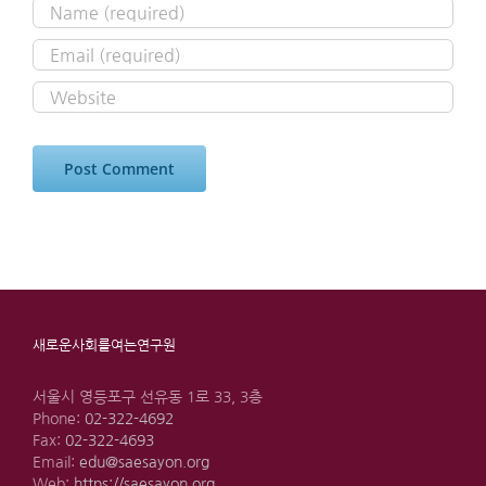
새로운사회를여는연구원
서울시 영등포구 선유동 1로 33, 3층
Phone:
02-322-4692
Fax:
02-322-4693
Email:
edu@saesayon.org
Web:
https://saesayon.org