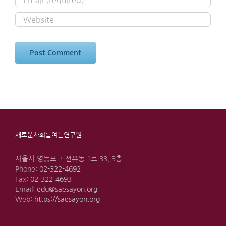
새로운사회를여는연구원
서울시 영등포구 선유동 1로 33, 3층
Phone:
02-322-4692
Fax:
02-322-4693
Email:
edu@saesayon.org
Web:
https://saesayon.org