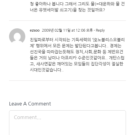
청 좋아하나 봅니다 그래서 그리도 물(=대운하와 물 건
너온 유엣세이발 쇠고기)을 찾는 것일까요?
ezsoo
2009년 02월 11일 at 12:06 오후
- Reply
친일파로부터 시작되는 기득세력의 ‘沒노블리스오블리
제’ 행위에서 모든 문제는 발단된다고봅니다.. 경제는
선진국을 따라잡는듯해도 정치,사회,문화 등 제반요건
들은 거의 남미나 아프리카 수준인것같아요.. 개탄스럽
고, 새사연같은 깨어있는 모임들의 집단각성이 절실한
시대인것같습니다..
Leave A Comment
Comment