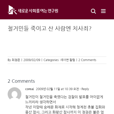
Skip
to
content
철거민들 죽이고 산 사람엔 치사죄?
By
최정은
|
2009/02/09
|
Categories:
새사연 칼럼
|
2 Comments
2 Comments
coreai
2009년 02월 11일 at 10:39 오전
- Reply
철거민이 철거민을 죽였다는 검찰의 발표를 어이없게
느끼리라 생각하면서
작년 이맘때 숭례문 화재로 시작해 청계천 촛불 집회와
용산 참사, 그리고 화왕산 참사까지 이 정권은 불은 엄