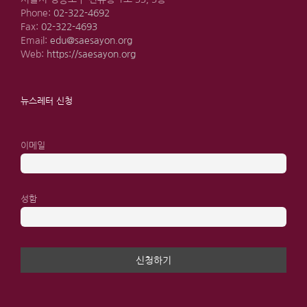
Phone:
02-322-4692
Fax:
02-322-4693
Email:
edu@saesayon.org
Web:
https://saesayon.org
뉴스레터 신청
이메일
성함