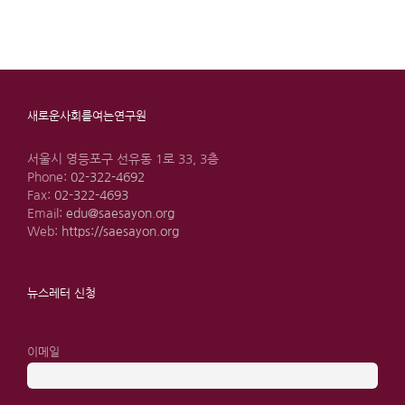
새로운사회를여는연구원
서울시 영등포구 선유동 1로 33, 3층
Phone:
02-322-4692
Fax:
02-322-4693
Email:
edu@saesayon.org
Web:
https://saesayon.org
뉴스레터 신청
이메일