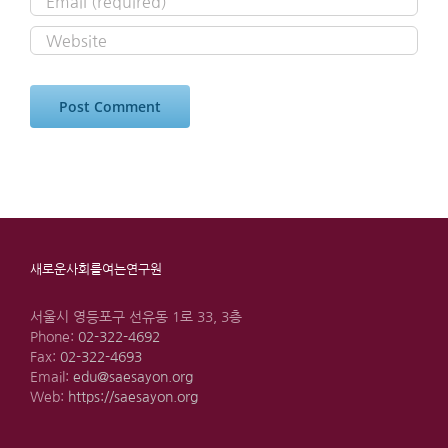
새로운사회를여는연구원
서울시 영등포구 선유동 1로 33, 3층
Phone:
02-322-4692
Fax:
02-322-4693
Email:
edu@saesayon.org
Web:
https://saesayon.org