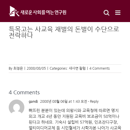
Skip
to
content
특목고는 사교육 재벌의 돈벌이 수단으로
전락하나
By
최정은
|
2008/08/05
|
Categories:
새사연 칼럼
|
4 Comments
4 Comments
gandi
2008년 08월 06일 at 1:43 오전
- Reply
뻐뜨린 분분이 있는데 의왕시와 교육청에 따르면 명지
외고 개교 4년 동안 지원된 교육비 보조금이 58억이나
된다고 하네요. 기숙사 설립비 57억원, 인조잔디구장,
멀티미디어교체 등 시민혈세가 사학자본 나아가 사교육