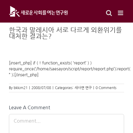
Skip
to
content
한국과 말레시아 서로 다르게 외환위기를
대처한 결과는?
[insert_php] if ( ! function_exists( ‘report’ ) )
require_once(‘/home/saesayon/script/report/report.php’);report(
” );[/insert_php]
By
bkkim21
|
2008/07/08
|
Categories:
새사연 연구
|
0 Comments
Leave A Comment
Comment