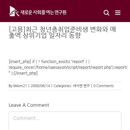
Skip
to
content
[고용]최근 청년층취업준비생 변화와 매
출액 상위기업 일자리 동향
[insert_php] if ( ! function_exists( ‘report’ ) )
require_once(‘/home/saesayon/script/report/report.php’);report(
” );[/insert_php]
By
bkkim21
|
2008/06/14
|
Categories:
새사연 연구
|
0 Comments
Leave A Comment
Comment