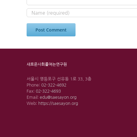
새로운사회를여는연구원
서울시 영등포구 선유동 1로 33, 3층
Phone:
02-322-4692
Fax:
02-322-4693
Email:
edu@saesayon.org
Web:
https://saesayon.org