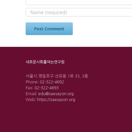
새로운사회를여는연구원
서울시 영등포구 선유동 1로 33, 3층
Phone:
02-322-4692
Fax:
02-322-4693
Email:
edu@saesayon.org
Web:
https://saesayon.org