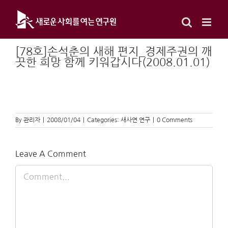
Skip
to
content
[78호]손석춘의 새해 편지_경제주권의 깨
끗한 희망 함께 키워갑시다(2008.01.01)
By
관리자
|
2008/01/04
|
Categories:
새사연 연구
|
0 Comments
Leave A Comment
Comment