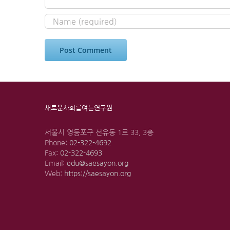
새로운사회를여는연구원
서울시 영등포구 선유동 1로 33, 3층
Phone:
02-322-4692
Fax:
02-322-4693
Email:
edu@saesayon.org
Web:
https://saesayon.org