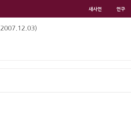
새사연
연구
07.12.03)