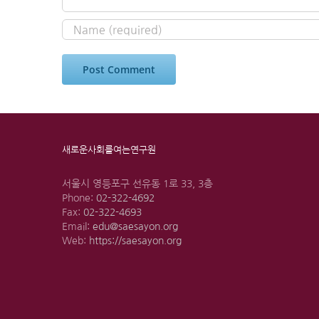
새로운사회를여는연구원
서울시 영등포구 선유동 1로 33, 3층
Phone:
02-322-4692
Fax:
02-322-4693
Email:
edu@saesayon.org
Web:
https://saesayon.org