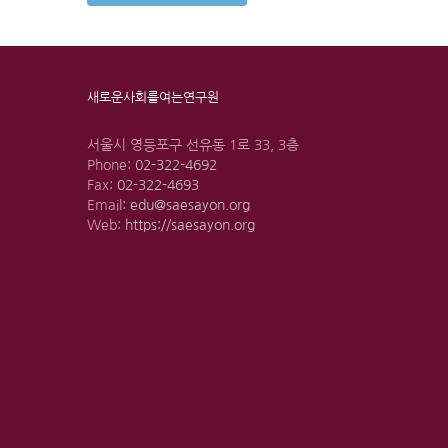
새로운사회를여는연구원
서울시 영등포구 선유동 1로 33, 3층
Phone:
02-322-4692
Fax:
02-322-4693
Email:
edu@saesayon.org
Web:
https://saesayon.org