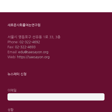
새로운사회를여는연구원
서울시 영등포구 선유동 1로 33, 3층
Phone:
02-322-4692
Fax:
02-322-4693
Email:
edu@saesayon.org
Web:
https://saesayon.org
뉴스레터 신청
이메일
성함