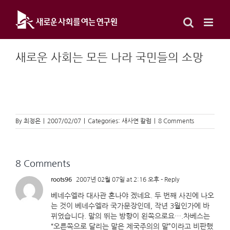
Skip
to
content
새로운 사회는 모든 나라 국민들의 소망
By
최정은
|
2007/02/07
|
Categories:
새사연 칼럼
|
8 Comments
8 Comments
roots96
2007년 02월 07일 at 2:16 오후
- Reply
베네수엘라 대사관 혼나야 겠네요. 두 번째 사진에 나오
는 것이 베네수엘라 국가문장인데, 작년 3월인가에 바
뀌었습니다. 말의 뛰는 방향이 왼쪽으로요….차베스는
“오른쪽으로 달리는 말은 제국주의의 말”이라고 비판했