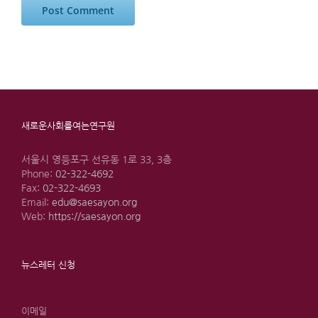
새로운사회를여는연구원
서울시 영등포구 선유동 1로 33, 3층
Phone:
02-322-4692
Fax:
02-322-4693
Email:
edu@saesayon.org
Web:
https://saesayon.org
뉴스레터 신청
이메일