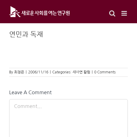
Skip
to
content
연민과 독재
By
최정은
|
2006/11/16
|
Categories:
새사연 칼럼
|
0 Comments
Leave A Comment
Comment