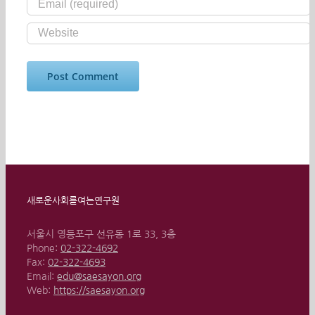
새로운사회를여는연구원
서울시 영등포구 선유동 1로 33, 3층
Phone:
02-322-4692
Fax:
02-322-4693
Email:
edu@saesayon.org
Web:
https://saesayon.org