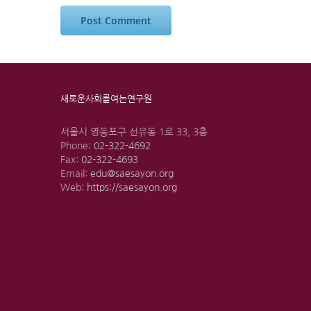
새로운사회를여는연구원
서울시 영등포구 선유동 1로 33, 3층
Phone:
02-322-4692
Fax:
02-322-4693
Email:
edu@saesayon.org
Web:
https://saesayon.org