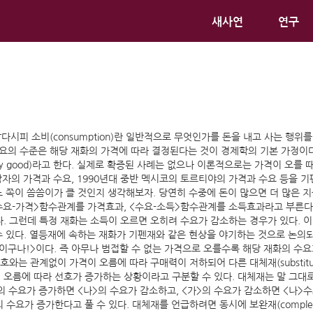
새사연
연구
다시피 소비(consumption)란 일반적으로 무엇인가를 돈을 내고 사는 행위를 
, 수요의 수준은 해당 재화의 가격에 따라 결정된다는 것이 경제학의 기본 가정이
ry good)라고 한다. 실제로 확증된 사례는 없으나 이론적으로는 가격이 오를 
당시 감자의 가격과 수요, 1990년대 중반 멕시코의 토르티야의 가격과 수요 등을
느 쪽이 씀씀이가 클 것인지 생각해보자. 당연히 수중에 돈이 많으면 더 많은 
수요-가격>함수관계를 가격효과, <수요-소득>함수관계를 소득효과라고 부른다
한다. 그런데 특정 재화는 소득이 오르면 오히려 수요가 감소하는 경우가 있다. 이런 
수 있다. 열등재에 속하는 재화가 기펜재와 같은 현상을 야기하는 것으로 논의
싸? 명품이구나!>이다. 즉 아무나 범접할 수 없는 가격으로 오를수록 해당 재화의
는 관계없이 가격이 오름에 따라 구매력이 저하되어 다른 대체재(substitut
 오름에 따라 선호가 증가하는 상황이라고 구분할 수 있다. 대체재는 말 그대로
가>의 수요가 증가하면 <나>의 수요가 감소하고, <가>의 수요가 감소하면 <나
 수요가 증가한다고 풀 수 있다. 대체재를 언급하려면 동시에 보완재(complem