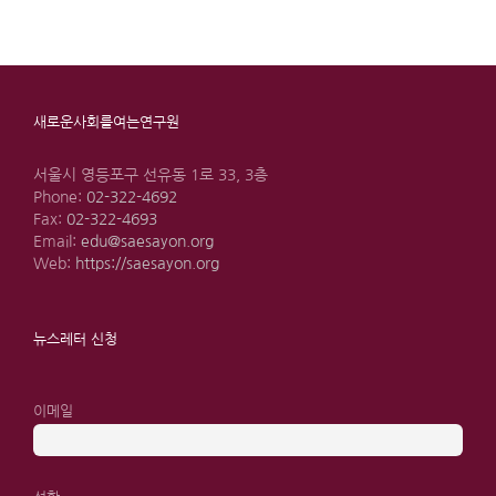
새로운사회를여는연구원
서울시 영등포구 선유동 1로 33, 3층
Phone:
02-322-4692
Fax:
02-322-4693
Email:
edu@saesayon.org
Web:
https://saesayon.org
뉴스레터 신청
이메일