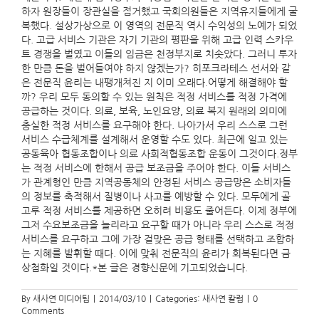
하자 원장들이 장관실을 점거했고 국회의원들은 지역유지들에게 굴
복했다. 설상가상으로 이 영역의 전문직 역시 수익성의 노예가 되었
다. 고급 서비스 기관은 자기 기관의 평판을 위해 고급 인력 스카우
트 경쟁을 벌였고 이들의 임금은 천정부지로 치솟았다. 그러니 투자
한 만큼 돈을 벌어들여야 하지 않겠는가? 히포크라테스 선서와 같
은 전문직 윤리는 내팽개쳐진 지 이미 오래다.어떻게 해결해야 할
까? 우리 모두 동의할 수 있는 원칙은 적정 서비스를 적정 가격에
공급하는 것이다. 의료, 보육, 노인요양, 의료 복지 원래의 의미에
충실한 적정 서비스를 요구해야 한다. 나아가서 우리 스스로 그런
서비스 수급체계를 설계해서 운영할 수도 있다. 최근에 일고 있는
공동육아 협동조합이나 의료 사회적협동조합 운동이 그것이다.정부
는 적정 서비스에 한해서 공급 보조금을 주어야 한다. 이들 서비스
가 관계형인 만큼 지역공동체의 안정된 서비스 공급망은 소비자들
의 정보를 축적해서 질병이나 사고를 예방할 수 있다. 모두에게 골
고루 적정 서비스를 제공하면 오히려 비용도 줄어든다. 이제 정부에
그저 수요보조금을 늘리라고 요구할 때가 아니라 우리 스스로 적정
서비스를 요구하고 그에 가장 걸맞은 공급 형태를 선택하고 조합하
는 지혜를 발휘할 때다. 이에 맞춰 전문직의 윤리가 회복된다면 금
상첨화일 것이다.*본 글은 경향신문에 기고되었습니다.
By
새사연 미디어팀
|
2014/03/10
|
Categories:
새사연 칼럼
|
0
Comments