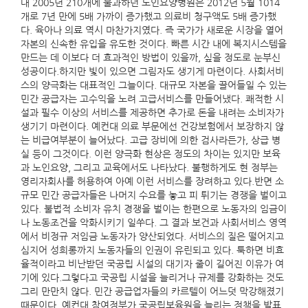
대 2005년 210개에 불과하던 노인요양병원은 2012년 5월 1014
개로 7년 만에 5배 가까이 증가했고 의료비 청구액도 5배 증가했
다. 육아나 의료 역시 마찬가지였다. 즉 국가가 새로운 시장을 열어
자본의 신속한 유입을 유도한 것이다. 빠른 시간 내에 복지시스템을
만드는 데 이보다 더 효과적인 방법이 있을까, 싶을 정도로 눈부신
성공이다.하지만 빛이 있으면 그림자도 생기게 마련이다. 사회서비
스의 양극화는 대표적인 그늘이다. 대규모 자본을 끌어들일 수 있는
민간 공급자는 고수익을 노려 고급서비스를 만들어냈다. 쾌적한 시
설과 필수 이상의 서비스를 제공하면 추가로 돈을 내려는 소비자가
생기기 마련이다. 예컨대 의료 부문에선 건강보험에서 보장하지 않
는 비급여부분이 늘어났다. 고급 장비에 의한 검사라든가, 상급 병
실 등이 그것이다. 이런 양극화 현상은 정도의 차이는 있지만 보육
과 노인요양, 그리고 교육에서도 나타났다. 불행하게도 현 정부는
영리자회사를 허용하여 아예 이런 서비스를 장려하고 있다.반면 소
규모 민간 공급자들은 나머지 수요를 놓고 피 튀기는 경쟁을 벌이고
있다. 불법적 소비자 유치 경쟁을 벌이는 한편으로 노동자의 임금이
나 노동조건을 악화시키기 일쑤다. 그 결과 보건과 사회서비스 영역
에서 비정규 저임금 노동자가 양산되었다. 서비스의 질은 떨어지고
심지어 성희롱까지 노동자들의 인권이 유린되고 있다. 툭하면 비효
율적이라고 비난받던 국공립 시설의 대기자 줄이 길어진 이유가 여
기에 있다.그렇다고 국공립 시설을 늘리거나 규제를 강화하는 것도
그리 만만치 않다. 민간 공급업자들의 카르텔이 어느덧 막강해졌기
때문이다. 예컨대 참여정부가 국공립보육원을 늘리는 정책을 발표