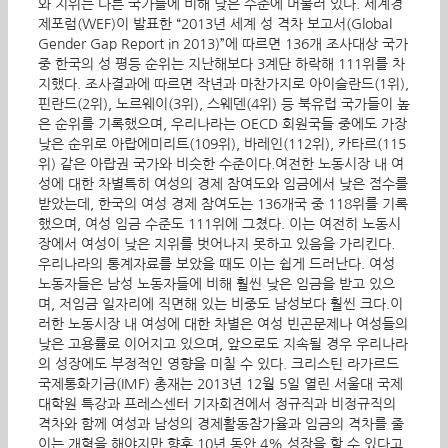
와 지위는 다른 국가들에 비해 낮은 수준에 머물러 있다. 세계경
제포럼(WEF)이 발표한 “2013년 세계 성 격차 보고서(Global
Gender Gap Report in 2013)”에 따르면 136개 조사대상 국가
중 한국의 성 평등 순위는 지난해보다 3계단 하락해 111위를 차
지했다. 조사결과에 따르면 작년과 마찬가지로 아이슬란드(1위),
핀란드(2위), 노르웨이(3위), 스웨덴(4위) 등 북유럽 국가들이 높
은 순위를 기록했으며, 우리나라는 OECD 회원국들 중에도 가장
낮은 순위로 아랍에미리트(109위), 바레인(112위), 카타르(115
위) 같은 아랍권 국가와 비슷한 수준이다.여전한 노동시장 내 여
성에 대한 차별특히 여성의 경제 참여도와 임금에서 낮은 점수를
받았는데, 한국의 여성 경제 참여도는 136개국 중 118위를 기록
했으며, 여성 임금 수준도 111위에 그쳤다. 이는 여전히 노동시
장에서 여성이 낮은 지위를 벗어나지 못하고 있음을 가리킨다.
우리나라의 통계자료를 보았을 때도 이는 쉽게 드러난다. 여성
노동자들은 남성 노동자들에 비해 훨씬 낮은 임금을 받고 있으
며, 저임금 일자리에 직면해 있는 비중도 남성보다 훨씬 크다.이
러한 노동시장 내 여성에 대한 차별은 여성 빈곤문제나 여성들의
낮은 고용률로 이어지고 있으며, 앞으로도 지속될 경우 우리나라
의 성장에도 부정적인 영향을 미칠 수 있다. 크리스틴 라가르드
국제통화기금(IMF) 총재는 2013년 12월 5일 열린 서울대 국제
대학원 특강과 프레스센터 기자회견에서 정규직과 비정규직의
격차와 함께 여성과 남성의 경제활동참가율과 임금의 격차를 줄
이는 개혁을 해야지만 향후 10년 동안 4% 성장을 할 수 있다고