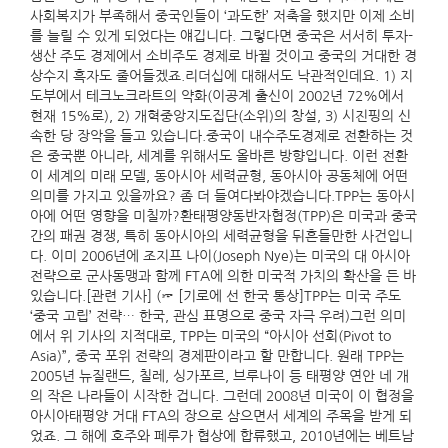
사회복지가 부족해서 중국인들이 ‘과도한’ 저축을 했지만 이제 소비
를 늘릴 수 있게 되었다는 얘깁니다. 그렇다면 중국은 서서히 투자-
생산 주도 경제에서 소비주도 경제로 바뀔 것이고 중국의 거대한 경
상수지 흑자도 줄어들겠죠.리더십에 대해서도 낙관적인데요. 1) 지
도부에서 테크노크라트의 약화(이공계 출신이 2002년 72%에서
현재 15%로), 2) 개혁중앙지도집단(소위)의 창설, 3) 시진핑의 신
속한 당 장악을 들고 있습니다.중국이 내수주도경제로 전환하는 것
은 중국뿐 아니라, 세계를 위해서도 올바른 방향입니다. 이런 전환
이 세계의 미래 모델, 동아시아 세력균형, 동아시아 공동체에 어떤
의미를 가지고 있을까요? 좀 더 들여다봐야겠습니다.TPP는 동아시
아에 어떤 영향을 미칠까?환태평양동반자협정(TPP)은 미국과 중국
간의 패권 경쟁, 특히 동아시아의 세력균형을 뒤흔들만한 사건입니
다. 이미 2006년에 조지프 나이(Joseph Nye)는 미국의 대 아시아
전략으로 군사동맹과 함께 FTA에 의한 미국적 가치의 확산을 든 바
있습니다.[관련 기사] (☞ [기로에 선 한국 통상]TPP는 미국 주도
‘중국 고립’ 전략… 한국, 관심 표명으로 중국 자극 우려)그런 의미
에서 위 기사의 지적대로, TPP는 미국의 “아시아 선회(Pivot to
Asia)”, 중국 포위 전략의 경제판이라고 할 만합니다. 원래 TPP는
2005년 뉴질랜드, 칠레, 싱가포르, 브루나이 등 태평양 연안 네 개
의 작은 나라들이 시작한 겁니다. 그런데 2008년 미국이 이 협정을
아시아태평양 거대 FTA의 장으로 삼으면서 세계의 주목을 받게 되
었죠. 그 해에 호주와 페루가 협상에 합류했고, 2010년에는 베트남