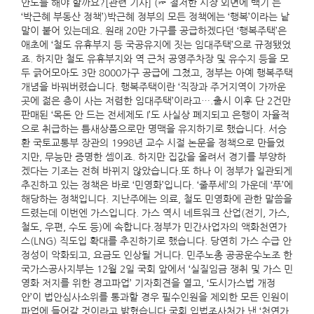
안도를 해야 할까요?[관련 기사] (☞ 철저한 시장 외면에 백기 든
‘박근혜 부동산 정책’)박근혜 정부의 모든 정책에는 ‘행복’이라는 낱
말이 붙어 있는데요. 원래 20만 가구를 공급하겠다던 ‘행복주택’은
애초에 ‘철도 유휴부지 등 국공유지에 짓는 임대주택’으로 규정됐었
죠. 하지만 철도 유휴부지와 역 근처 공영주차장 및 유수지 등을 모
두 긁어모아도 3만 8000가구 공급에 그쳤고, 정부는 아예 행복주택
개념을 바꿔버렸습니다. 행복주택이란 ‘직장과 주거지역이 가까운
곳에 젊은 층이 사는 저렴한 임대주택’이라고….출시 이후 단 2건만
판매된 ‘목돈 안 드는 전세제도 I’도 사실상 폐지되고 은행이 자율적
으로 취급하는 틈새상품으로만 명맥을 유지하기로 했습니다. 서승
환 국토교통부 장관의 1998년 교수 시절 논문을 정책으로 만들었
지만, 무능만 증명한 셈이죠. 하지만 집값을 올려서 경기를 부양하
겠다는 기조는 전혀 바뀌지 않았습니다.또 하나 이 정부가 일관되게
추진하고 있는 정책은 바로 ‘민영화’입니다. ‘줄푸세’의 가운데 ‘푸’에
해당하는 정책입니다. 지난주에는 의료, 철도 민영화에 관한 말씀을
드렸는데 이번엔 가스입니다. 가스 역시 네트워크 산업(전기, 가스,
철도, 우편, 수도 등)에 속합니다.정부가 민간사업자의 액화천연가
스(LNG) 직도입 확대를 추진하기로 했습니다. 당연히 가스 수급 안
정성이 악화되고, 요금도 인상될 거니다. 민주노총 공공운수노조 한
국가스공사지부는 12월 2일 국회 앞에서 ‘실질임금 쟁취 및 가스 민
영화 저지를 위한 경고파업’ 기자회견을 열고, ‘도시가스법 개정
안’이 법안심사소위를 통과할 경우 필수인원을 제외한 모든 인원이
파업에 들어갈 것이라고 밝혔습니다.국회 입법조사처가 낸 ‘천연가