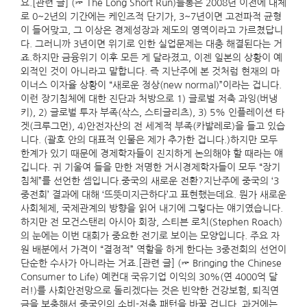
요.[관련 글] (☞ The Long Short Run)들롱은 2008년 이전에 대체
로 0~2년의 기간에는 케인즈적 단기가, 3~7년이면 고전파적 균형
이 들어맞고, 그 이상은 경제성장과 제도의 영역이라고 가르쳤답니
다. 그러니까 3년이면 위기로 인한 실업문제는 대충 해결된다는 거
죠.하지만 금융위기 이후 모든 게 달라졌고, 이젠 일본의 상황이 예
외적인 것이 아니라고 말합니다. 즉 지난주에 본 것처럼 현재의 마
이너스 이자율 상황이 “새로운 정상(new normal)”이라는 겁니다.
이런 장기침체에 대한 진단과 처방으로 1) 글로벌 저축 과잉(버냉
키), 2) 글로벌 투자 부족(삭스, 스티글리츠), 3) 5% 인플레이션 타
겟(크루그먼), 4)안전자산의 전 세계적 부족(카발레로)을 들고 있습
니다. (괄호 안의 대표적 인물은 제가 추가한 겁니다.)하지만 모두
한계가 있기 때문에 경제학자들이 진지하게 논의해야 할 때라는 얘
깁니다. 귀 기울여 들을 만한 저명한 거시경제학자들이 모두 “장기
침체”를 선언한 셈입니다.중국의 새로운 전환?지난주에 중국의 ‘3
중전회’ 결과에 대해 ‘뜨뜻미지근하다’고 표현했는데요. 뭔가 새로운
사회체제, 국제관계의 방향을 읽어 내기에 그렇다는 얘기였습니다.
하지만 전 모건스탠리 아시아 회장, 스티븐 로치(Stephen Roach)
의 눈에는 이번 대회가 중요한 전기로 보이는 모양입니다. 주요 자
원 배분에서 가격이 “결정적” 역할을 하게 한다는 3중전회의 선언이
단순한 수사가 아니라는 거죠.[관련 글] (☞ Bringing the Chinese
Consumer to Life) 예컨대 국유기업 이익의 30%(연 4000억 달
러!)를 사회안전망으로 돌리겠다는 것은 빈약한 건강보험, 퇴직연
금을 보충해서 중국인의 소비-저축 패턴을 바꿀 겁니다. 과거에는