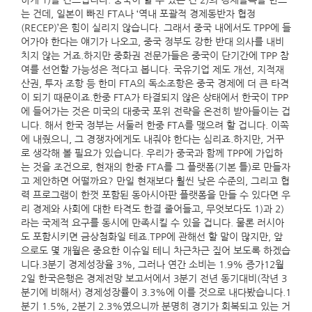
하게 1)을 건드립니다. 중국이 할 수 있는 건 2)의 경제블록을 만드
는 건데, 일본이 빠진 FTA나 ‘역내 포괄적 경제동반자 협정
(RECEP)’은 힘이 실리지 않습니다. 그래서 중국 내에서도 TPP에 들
어가야 한다는 얘기가 나오고, 중국 정부도 강한 반대 의사를 내비
치지 않는 거죠.하지만 중화권 전문가들은 중국이 단기간에 TPP 참
여를 선언할 가능성은 적다고 봅니다. 국유기업 제도 개선, 지적재
산권, 투자 조항 등 한미 FTA의 독소조항은 중국 경제에 더 큰 타격
이 되기 때문이죠.한중 FTA가 타결되지 않은 상태에서 한국이 TPP
에 들어가는 것은 미국의 대중국 포위 전략을 온전히 받아들이는 겁
니다. 해서 한국 정부는 서둘러 한중 FTA를 맺으려 할 겁니다. 이쪽
에 내줬으니, 그 경쟁자에게도 내줘야 한다는 심리죠.하지만, 거꾸
로 생각해 볼 필요가 있습니다. 우리가 중국과 함께 TPP에 가입하
는 것을 조건으로, 현재의 한중 FTA를 그 플랫폼(기본 틀)로 만들자
고 제안하면 어떨까요? 만일 현재보다 훨씬 낮은 수준의, 그리고 협
력 프로그램이 한껏 포함된 동아시아판 플랫폼을 만들 수 있다면 우
리 경제와 사회에 대한 타격도 한결 줄어들고, 무엇보다도 1)과 2)
라는 국제적 요구를 동시에 만족시킬 수 있을 겁니다. 물론 러시아
도 포함시키면 금상첨화일 테죠.TPP에 관해선 할 말이 많지만, 앞
으로도 몇 개월은 중요한 이슈일 테니 차근차근 짚어 보도록 하겠습
니다.3분기 경제성장율 3%, 그러나 연간 소비는 1.9% 증가12월
2일 한국은행은 경제전망 보고서에서 3분기 전년 동기대비(작년 3
분기에 비해서) 경제성장률이 3.3%에 이를 것으로 내다봤습니다.1
분기 1.5%, 2분기 2.3%였으니까 분명히 경기가 회복되고 있는 거