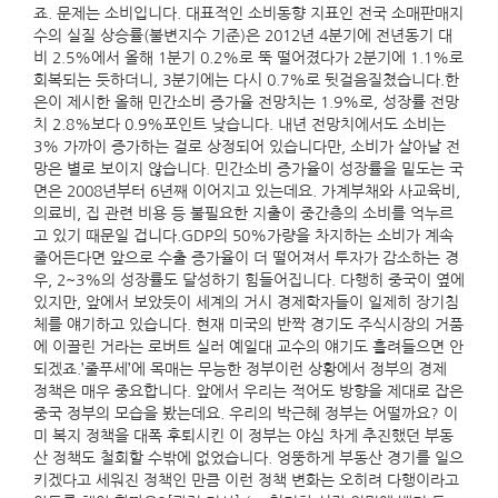
죠. 문제는 소비입니다. 대표적인 소비동향 지표인 전국 소매판매지
수의 실질 상승률(불변지수 기준)은 2012년 4분기에 전년동기 대
비 2.5%에서 올해 1분기 0.2%로 뚝 떨어졌다가 2분기에 1.1%로
회복되는 듯하더니, 3분기에는 다시 0.7%로 뒷걸음질쳤습니다.한
은이 제시한 올해 민간소비 증가율 전망치는 1.9%로, 성장률 전망
치 2.8%보다 0.9%포인트 낮습니다. 내년 전망치에서도 소비는
3% 가까이 증가하는 걸로 상정되어 있습니다만, 소비가 살아날 전
망은 별로 보이지 않습니다. 민간소비 증가율이 성장률을 밑도는 국
면은 2008년부터 6년째 이어지고 있는데요. 가계부채와 사교육비,
의료비, 집 관련 비용 등 불필요한 지출이 중간층의 소비를 억누르
고 있기 때문일 겁니다.GDP의 50%가량을 차지하는 소비가 계속
줄어든다면 앞으로 수출 증가율이 더 떨어져서 투자가 감소하는 경
우, 2~3%의 성장률도 달성하기 힘들어집니다. 다행히 중국이 옆에
있지만, 앞에서 보았듯이 세계의 거시 경제학자들이 일제히 장기침
체를 얘기하고 있습니다. 현재 미국의 반짝 경기도 주식시장의 거품
에 이끌린 거라는 로버트 실러 예일대 교수의 얘기도 흘려들으면 안
되겠죠.’줄푸세’에 목매는 무능한 정부이런 상황에서 정부의 경제
정책은 매우 중요합니다. 앞에서 우리는 적어도 방향을 제대로 잡은
중국 정부의 모습을 봤는데요. 우리의 박근혜 정부는 어떨까요? 이
미 복지 정책을 대폭 후퇴시킨 이 정부는 야심 차게 추진했던 부동
산 정책도 철회할 수밖에 없었습니다. 엉뚱하게 부동산 경기를 일으
키겠다고 세워진 정책인 만큼 이런 정책 변화는 오히려 다행이라고