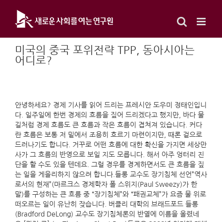
Skip
to
content
미국의 중국 포위전략 TPP, 동아시아는
어디로?
안녕하세요? 경제 기사를 읽어 드리는 프레시안 도우미 정태인입니
다. 일주일에 한번 경제의 흐름을 짚어 드리겠다고 했지만, 바다 물
길처럼 경제 흐름도 큰 흐름과 작은 흐름이 겹쳐져 있습니다. 커다
란 흐름은 보통 저 밑에서 조용히 흐르기 마련이지만, 때론 겉으로
드러나기도 합니다. 거꾸로 어떤 흐름에 대한 확신을 가지면 세상만
사가 그 흐름의 반영으로 보일 지도 모릅니다. 해서 아주 엉터리 진
단을 할 수도 있을 텐데요. 그럴 경우를 경계하면서도 큰 흐름을 짚
는 일을 게을리하지 않으려 합니다.들롱 교수도 장기침체 선언”역사
로서의 현재”(마르크스 경제학자 폴 스위지(Paul Sweezy)가 한
말)를 구성하는 큰 흐름 중 “장기침체”와 “패권교체”가 요즘 물 위로
떠오르는 일이 유난히 잦습니다. 버클리 대학의 브래드포드 들롱
(Bradford DeLong) 교수도 장기침체론의 반열에 이름을 올렸네