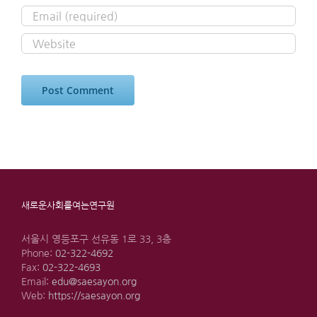
새로운사회를여는연구원
서울시 영등포구 선유동 1로 33, 3층
Phone:
02-322-4692
Fax:
02-322-4693
Email:
edu@saesayon.org
Web:
https://saesayon.org