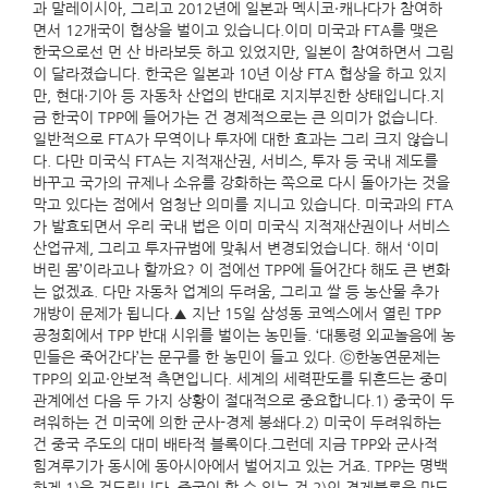
과 말레이시아, 그리고 2012년에 일본과 멕시코·캐나다가 참여하
면서 12개국이 협상을 벌이고 있습니다.이미 미국과 FTA를 맺은
한국으로선 먼 산 바라보듯 하고 있었지만, 일본이 참여하면서 그림
이 달라졌습니다. 한국은 일본과 10년 이상 FTA 협상을 하고 있지
만, 현대·기아 등 자동차 산업의 반대로 지지부진한 상태입니다.지
금 한국이 TPP에 들어가는 건 경제적으로는 큰 의미가 없습니다.
일반적으로 FTA가 무역이나 투자에 대한 효과는 그리 크지 않습니
다. 다만 미국식 FTA는 지적재산권, 서비스, 투자 등 국내 제도를
바꾸고 국가의 규제나 소유를 강화하는 쪽으로 다시 돌아가는 것을
막고 있다는 점에서 엄청난 의미를 지니고 있습니다. 미국과의 FTA
가 발효되면서 우리 국내 법은 이미 미국식 지적재산권이나 서비스
산업규제, 그리고 투자규범에 맞춰서 변경되었습니다. 해서 ‘이미
버린 몸’이라고나 할까요? 이 점에선 TPP에 들어간다 해도 큰 변화
는 없겠죠. 다만 자동차 업계의 두려움, 그리고 쌀 등 농산물 추가
개방이 문제가 됩니다.▲ 지난 15일 삼성동 코엑스에서 열린 TPP
공청회에서 TPP 반대 시위를 벌이는 농민들. ‘대통령 외교놀음에 농
민들은 죽어간다’는 문구를 한 농민이 들고 있다. ⓒ한농연문제는
TPP의 외교·안보적 측면입니다. 세계의 세력판도를 뒤흔드는 중미
관계에선 다음 두 가지 상황이 절대적으로 중요합니다.1) 중국이 두
려워하는 건 미국에 의한 군사-경제 봉쇄다.2) 미국이 두려워하는
건 중국 주도의 대미 배타적 블록이다.그런데 지금 TPP와 군사적
힘겨루기가 동시에 동아시아에서 벌어지고 있는 거죠. TPP는 명백