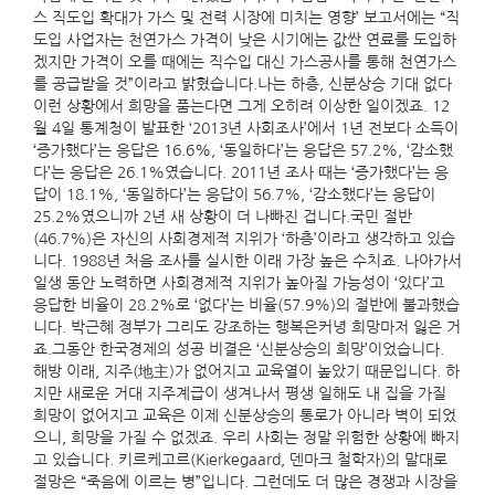
스 직도입 확대가 가스 및 전력 시장에 미치는 영향’ 보고서에는 “직
도입 사업자는 천연가스 가격이 낮은 시기에는 값싼 연료를 도입하
겠지만 가격이 오를 때에는 직수입 대신 가스공사를 통해 천연가스
를 공급받을 것”이라고 밝혔습니다.나는 하층, 신분상승 기대 없다
이런 상황에서 희망을 품는다면 그게 오히려 이상한 일이겠죠. 12
월 4일 통계청이 발표한 ‘2013년 사회조사’에서 1년 전보다 소득이
‘증가했다’는 응답은 16.6%, ‘동일하다’는 응답은 57.2%, ‘감소했
다’는 응답은 26.1%였습니다. 2011년 조사 때는 ‘증가했다’는 응
답이 18.1%, ‘동일하다’는 응답이 56.7%, ‘감소했다’는 응답이
25.2%였으니까 2년 새 상황이 더 나빠진 겁니다.국민 절반
(46.7%)은 자신의 사회경제적 지위가 ‘하층’이라고 생각하고 있습
니다. 1988년 처음 조사를 실시한 이래 가장 높은 수치죠. 나아가서
일생 동안 노력하면 사회경제적 지위가 높아질 가능성이 ‘있다’고
응답한 비율이 28.2%로 ‘없다’는 비율(57.9%)의 절반에 불과했습
니다. 박근혜 정부가 그리도 강조하는 행복은커녕 희망마저 잃은 거
죠.그동안 한국경제의 성공 비결은 ‘신분상승의 희망’이었습니다.
해방 이래, 지주(地主)가 없어지고 교육열이 높았기 때문입니다. 하
지만 새로운 거대 지주계급이 생겨나서 평생 일해도 내 집을 가질
희망이 없어지고 교육은 이제 신분상승의 통로가 아니라 벽이 되었
으니, 희망을 가질 수 없겠죠. 우리 사회는 정말 위험한 상황에 빠지
고 있습니다. 키르케고르(Kierkegaard, 덴마크 철학자)의 말대로
절망은 “죽음에 이르는 병”입니다. 그런데도 더 많은 경쟁과 시장을