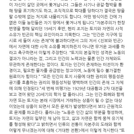
이 자신이 살던 곳에서 쫓겨납니다. 그들은 사기나 공갈·협박을 통
해 땅을 포기하기도 하고, 조직적으로 학대를 당하다가 결국은 땅을
팔 수밖에 없는 처지로 내몰리기도 합니다. 어떤 방식이든 간에 가
엾은 이들 농민들은 자기 땅에서 쫓겨나게 됩니다.”자본주의가 한창
번영을 향해 달리던 19세기 후반, 헨리 조지는 토지와 자연의 사적
소유가 빈곤의 핵심 요인이라고 지목한다. 그는 “인간은 지구에 임
시로 세 들어 사는 존재”에 불과하다면서 그의 저서 <진보와 빈곤>
에서 자연에 대한 사적 소유를 폐지하든지 아니면 무거운 과세를 하
라고 촉구하면서 이렇게 주장한다. “토지의 본질적인 성격은 노동의
결과가 아니라는 점, 그리고 인간의 노력과는 물론 인간 자체와도
무관하게 존재한다는 점이다. 토지는 인간이 존재하는 터전이자 환
경이고, 필요한 물자를 공급받는 창고이며, 노동에 필수 불가결한
원료이자 힘이다.” “모든 인간의 토지 사용에 대한 권리의 평등성은
공기를 호흡하는 권리의 평등성처럼 명백하며 인간의 존재 그 자체
에 의해 인정된다.”세 번째 비평가는 1929년 대공황과 2차 대전을
보고 겪어 왔던 20세기의 학자 칼 폴라니다. 그는 인간·화폐와 함께
자연 또는 토지는 본래 시장에서 거래하는 상품이 될 수 없는 대상
이었는데 상품이 되면서 모든 문제가 발생했다면서 보다 근원적으
로 문제를 파고든다. 폴라니는 “노동은 인간 삶의 부분을 형성하며,
토지는 자연의 일부인 채 남아 있고, 삶과 자연은 함께 뭉쳐 유기체
를 형성해 왔다”고 밝히면서 인류의 전통이 자본주의 도래와 함께
어떻게 무너졌는지에 대해 <거대한 전환>에서 이렇게 적시한다.“토