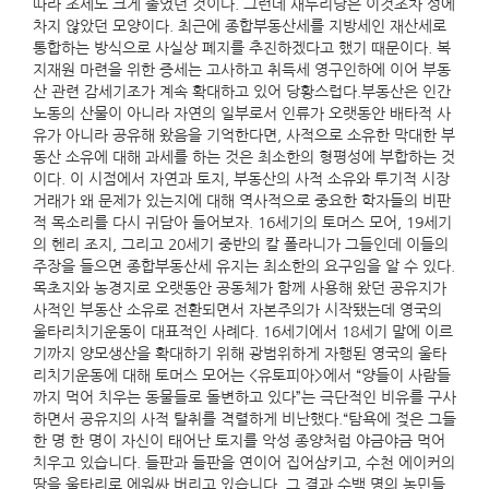
따라 조세도 크게 줄었던 것이다. 그런데 새누리당은 이것조차 성에
차지 않았던 모양이다. 최근에 종합부동산세를 지방세인 재산세로
통합하는 방식으로 사실상 폐지를 추진하겠다고 했기 때문이다. 복
지재원 마련을 위한 증세는 고사하고 취득세 영구인하에 이어 부동
산 관련 감세기조가 계속 확대하고 있어 당황스럽다.부동산은 인간
노동의 산물이 아니라 자연의 일부로서 인류가 오랫동안 배타적 사
유가 아니라 공유해 왔음을 기억한다면, 사적으로 소유한 막대한 부
동산 소유에 대해 과세를 하는 것은 최소한의 형평성에 부합하는 것
이다. 이 시점에서 자연과 토지, 부동산의 사적 소유와 투기적 시장
거래가 왜 문제가 있는지에 대해 역사적으로 중요한 학자들의 비판
적 목소리를 다시 귀담아 들어보자. 16세기의 토머스 모어, 19세기
의 헨리 조지, 그리고 20세기 중반의 칼 폴라니가 그들인데 이들의
주장을 들으면 종합부동산세 유지는 최소한의 요구임을 알 수 있다.
목초지와 농경지로 오랫동안 공동체가 함께 사용해 왔던 공유지가
사적인 부동산 소유로 전환되면서 자본주의가 시작됐는데 영국의
울타리치기운동이 대표적인 사례다. 16세기에서 18세기 말에 이르
기까지 양모생산을 확대하기 위해 광범위하게 자행된 영국의 울타
리치기운동에 대해 토머스 모어는 <유토피아>에서 “양들이 사람들
까지 먹어 치우는 동물들로 돌변하고 있다”는 극단적인 비유를 구사
하면서 공유지의 사적 탈취를 격렬하게 비난했다.“탐욕에 젖은 그들
한 명 한 명이 자신이 태어난 토지를 악성 종양처럼 야금야금 먹어
치우고 있습니다. 들판과 들판을 연이어 집어삼키고, 수천 에이커의
땅을 울타리로 에워싸 버리고 있습니다. 그 결과 수백 명의 농민들