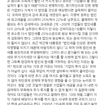
조 원으로 소득세가 훨씬 더 커지게 된다.정부는 “기업들의 올 영업
실적이 좋지 않기 때문”이라고 변명하지만, 경기부진으로 인한 영향
은 기업보다 가계가 더 받았을 것으로 예상한다면 설득력이 떨어진
다. 오히려 법인세 감세 효과일 개연성이 높다. 이명박 정부는 법인
세 최고세율을 2010부터 25%에서 22%로 낮추었고, 올해부터 적
용되는 추가 감세에서는 과세표준 2억 ~200억 기업들의 법인세를
다시 20%로 낮추었다.투자가 안 되는 진짜이유는?상황이 이렇다
면 최소한 다시 법인세를 25%수준으로 원상 복귀시킬 것을 진지하
게 검토해야 한다. 그런데 법인세 원상복귀, 또는 증세 이야기는 거
의 들리지 않는다. 최근 박근혜 대통령은 “법인세율 인상은 경제에
악영향을 미치기 때문에 바람직하지 않다.”고 하여 아예 법인세 증
세를 원천적으로 부정해버렸다. 그러다 보니 증가율이 꽤 되는 소득
세와 부가가치세만 더 올리자는 얘기를 할 수밖에 없게 된다.그렇다
면 그토록 완강하게 법인세 증세를 거부하는 공식적인 이유는 뭘
까? 밖으로 내거는 가장 큰 이유는 아마도 ‘기업의 투자 감소’ 우려
가 아닐까 싶다. 세금 부담이 커지면 설비투자 여력이 줄어든다는
것이다. 그렇게 되면 추가 고용 여지도 줄어들고 결국은 소득도 늘
지 않아 국민경제 전체에 부정적인 영향을 줄 수 있다는 논리로 이
어진다. 정말 그런 것일까?정말로 기업들이 세금을 조금 더 내면 자
금여력이 부족해져 추가 투자를 할 수 없게 될까? 이 질문에 대해
적어도 대기업들은 ‘아니다’라고 말해야 한다. 10대 재벌 그룹이 이
익 가운데 배당이나 투자를 하지 않고 사내에 유보한 규모가 2012
년 현재 405조라고 한다. 2008년 235조에 비해 거의 두 배가 늘었