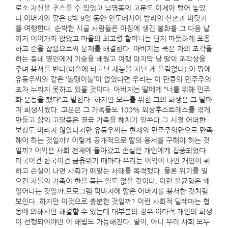
로소 자신을 추스를 수 있었고 남영동의 고문도 이제야 털어 놓았
다.아버지와 딸은 8박 9일 동안 인도네시아 발리의 산촌과 바닷가
를 여행한다. 순박한 시골 사람들은 아침에 생긴 불화를 그 다음 날
까지 이어가지 않았고 마을의 최고령 할머니는 단지 따뜻하게 포옹
하고 손을 잡음으로써 문제를 해결한다. 아버지는 죽은 자의 조각을
하는 동네 명인에게 기술을 배웠고 여행 마지막 날 딸의 조각상을
주며 용서를 빈다(미술에 타고난 재능을 지닌 게 틀림없다).이 땅에
유동우씨와 같은 ‘돌멩이들’이 없었다면 우리는 이 만큼의 민주주의
조차 누리지 못하고 있을 것이다. 아버지는 딸에게 “너를 위해 민주
화 운동을 했다”고 말한다. 하지만 모두를 위한 그의 희생은 그 딸마
저 희생시켰다. 고문은 그 가족들도 100% 외상후스트레스를 겪게
만들고 삶의 고달픔은 결국 가족을 해치기 일쑤다.그 시절 어떠한
보상도 바라지 않았다지만 유동우씨는 현재의 민주주의만으로 만족
해야 하는 것일까? 이렇게 공개적으로 딸의 용서를 구해야 하는 것
일까? 이익은 사회 전체에 돌아갔고 손실은 개인에게 집중되었다.
미국이건 한국이건 금융위기 때마다 우리는 이익이 나면 개인이 취
하고 손실이 나면 사회가 떠맡는 사태를 목격했다. 물론 위기를 일
으킨 자들의 가족이 한을 품는 일도 없을 것이다. 이런 불균형은 왜
일어나는 것일까.프로그램 막바지에 딸은 아버지를 용서한 것처럼
보인다. 하지만 이것으로 충분한 것일까? 이런 사회적 딜레마는 협
동에 의해서만 해결할 수 있는데 대부분의 경우 이타적 개인의 희생
이 선행되어야만 이 해법도 가능해진다. 딸이, 아니 우리 사회 모두