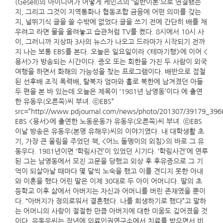
(Gesell)의 아이디어가 어떻게 케인즈의 ‘일반이론’으로 연결됐는
지, 그리고 그것이 지역통화나 협동조합 금융에 어떤 의미를 갖는
지, 널뛰기식 글을 쓸 수밖에 없었다.글을 쓰기 전에 간단히 배를 채
우려고 라면 물을 올려놓고 습관처럼 TV를 켰다. 8시에서 10시 사
이, 그러니까 지상파 3사의 뉴스가 나오고 드라마가 시작되기 전까
지 나는 보통 EBS를 본다. 오늘은 일요일이라 <테마기행>에 이어 <
용서>가 방송되는 시간이다. 증오 또는 회한을 가진 두 사람이 외국
여행을 하면서 화해의 가능성을 찾는 프로그램이다. 배반으로 점철
된 선후배 조직 폭력배, 탈북자 엄마와 홀로 북한에 남겨졌던 아들
두 편을 본 바 있는데 오늘은 제목이 ‘1981년 남영동’이다.에 출연
한 유동우(오른쪽)씨 부녀. ⓒEBS”
src=”http://www.pdjournal.com/news/photo/201307/39179_39
EBS <용서>에 출연한 노동운동가 유동우(오른쪽)씨 부녀. ⓒEBS
이날 방송은 유동우(본명 유해우)씨의 이야기였다. 내 대학생활 초
기, 가장 큰 울림을 주었던 책, <어느 돌멩이의 외침>의 바로 그 유
동우다. 1981년이면 ‘학림사건’이 있었던 시기다. ‘학림사건’에 연루
된 그는 남영동에서 모진 고문을 당했고 외상 후 후유증으로 그 기
억이 되살아날 때마다 몇 달씩 노숙을 했고 이를 견디지 못한 아내
와 이혼을 했다.어린 딸은 이제 30대로 두 아이 어머니다. 딸의 초
등학교 이후 삶에서 아버지는 자신과 어머니를 버린 존재였을 뿐이
다. “아버지가 정의로워서 결혼했다. 나를 희생하기로 했다”고 말하
는 어머니의 사랑이 절절한 만큼 아버지에 대한 미움도 깊어졌을 것
이다. 유동우씨는 작년에 의료인권연구소에서 치료를 받으면서 비