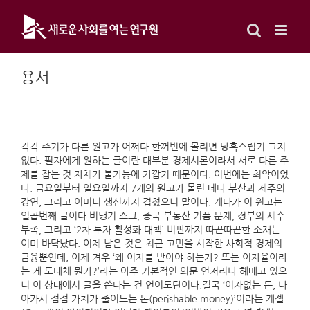
Skip
to
content
용서
각각 주기가 다른 원고가 어쩌다 한꺼번에 몰리면 당혹스럽기 그지
없다. 필자에게 원하는 글이란 대부분 경제시론이라서 서로 다른 주
제를 잡는 것 자체가 불가능에 가깝기 때문이다. 이번에는 최악이었
다. 금요일부터 일요일까지 7개의 원고가 몰린 데다 부산과 제주의
강연, 그리고 어머니 생신까지 겹쳤으니 말이다. 게다가 이 원고는
일곱번째 글이다.버냉키 쇼크, 중국 부동산 거품 문제, 정부의 세수
부족, 그리고 ‘2차 투자 활성화 대책’ 비판까지 따끈따끈한 소재는
이미 바닥났다. 이제 남은 것은 최근 고민을 시작한 사회적 경제의
금융뿐인데, 이제 겨우 ‘왜 이자를 받아야 하는가? 또는 이자율이라
는 게 도대체 뭔가?’라는 아주 기본적인 의문 언저리나 헤매고 있으
니 이 상태에서 글을 쓴다는 건 언어도단이다.결국 ‘이자없는 돈, 나
아가서 점점 가치가 줄어드는 돈(perishable money)’이라는 게젤