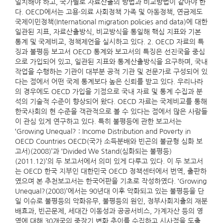
일치해야 하고, 국가별로 자료산출의 방법과 비교방법이 같아야 한
다. OECD에서는 고용·의료 사회정책 가족 및 아동정책, 연금제도
국제이민정책(International migration policies and data)에 대한
일관된 지표, 자료산출방식, 비교방식을 통일해 핵심 지표와 기본
통계 및 국제비교, 정책제언을 실시하고 있다. 2. OECD 자료의 특
징과 불평등 보고서 OECD 통계와 보고서의 특징은 선진국을 중심
으로 가입되어 있고, 일관된 지표와 통계산출방식을 요구하며, 국내
작업을 수행하는 기관이 대부분 공적 기관 및 전문가로 구성되어 있
다는 점에서 어떤 국제 통계보다 높은 신뢰를 받고 있다. 우리나라
의 경우에도 OECD 가입을 기점으로 국내 자료 및 통계 수집과 분
석의 기술적 수준이 향상되어 왔다. OECD 자료는 국제비교를 통해
한국사회의 현 수준을 객관적으로 볼 수 있다는 점에서 많은 사람들
이 관심 있게 연구하고 있다. 특히 불평등에 관한 보고서는
‘Growing Unequal? : Income Distribution and Poverty in
OECD Countries OECD(국가 소득분배와 빈곤의 불균형 심화 보
고서)(2008)’과 ‘Divided We Stand(심화되는 불평등)
(2011.12)’의 두 보고서에서 의미 있게 다루고 있다. 이 두 보고서
는 OECD 한국 지부인 대한민국 OECD 정책센터에서 번역, 출판하
였으며 본 추천보고서는 한국어판을 기초로 작성하였다. ‘Growing
Unequal?(2008)’에서는 90년대 이후 악화되고 있는 불평등을 단
일 이슈로 불평등의 악화유무, 불평등의 원인, 정부사회지출의 재분
배효과, 빈곤문제, 세대간 이동성과 공공서비스, 가계자산 등의 영
역에 대해 30개국의 중장기 변화 추이를 수집하고 시사점을 도출