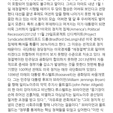
이 포함되어 있음에도 불구하고 말이다. 그리고 아마도 내년 1월 1
일 재정절벽이 시행될 때까지 두 당의 협상은 어려워 보인다고 전망
했다.대선을 끝낸 후에도 여전히 앞을 향해 나아가지 못한 채 말싸
움만 하고 있는 미국 정치의 모습. 어쩌면 몇 달 후 우리에게도 벌어
질지 모른다. 특히 소통이 부재하다고 여겨지는 이가 대통령이 되면
더욱 그러하지 않을까?미국의 정치적 침체(America’s Political
Recession)2012년 11월 29일프로젝트 신디케이트(Project
Syndicate)브래드포드 드롱(Bradford DeLong)내년 미국 경제가
침체에 빠져들 확률이 36%이라고 한다. 그 이유는 전적으로 정치
때문이다. 극단화된 정당정치는 미국경제를 “재정절벽”으로 밀어버
리겠다고 위협하며 이전까지 보지 못했던 수준으로 치솟고 있다. 재
정절벽이란 민주당과 공화당이 합의하지 못하면 2013년부터 자동
적으로 증세와 정부지출 감소가 발생하는 것을 뜻한다.첫번째 황금
기였던 100여년 전에도 미국 정치는 매우 극단화되어 있었다.
1896년 미래의 대통령 루스벨트(Roosevelt)는 공화당의 싸움개였
다. 그는 민주당 대통령 후보자 브라이언(William Jennings Bryan)
을 향해 일리노이주의 악덕 주지사 올트겔드(John Peter Altgeld)
의 한 마리 강아지라고 비난했다.루스벨트는 브라이언은 “옹기장이
손에 쥐어진 진흙처럼, 비열하고 야심넘치는 일리노이주 공산당의
철저한 조정을 받고 있다.”, “자유로운 은화제조”는 “그의 정치적 신
념의 근본인 사회주의를 향해 나아가는 걸음이다.” 브라이언과 올트
겔드는 “정부를 통제하는 핵심 정책들을 뒤엎고 싶어한다.”이런 식