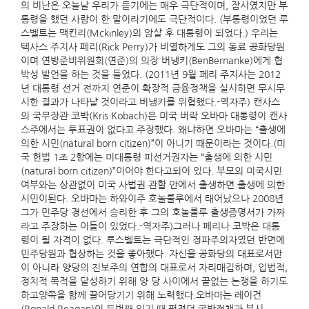
의 비난은 오늘날 우리가 듣기에는 매우 극단적이며, 잠시였지만 부
통령을 했던 사람이 한 말이라기에도 극단적이다. (부통령이었던 루
스벨트는 맥킨리(Mckinley)의 암살 후 대통령이 되었다.) 우리는
텍사스 주지사 페리(Rick Perry)가 비열하게도 그의 동료 공화당원
이며 연방준비위원회(연준)의 의장 버냉키(BenBernanke)에게 협
박성 발언을 하는 것을 들었다. (2011년 9월 페리 주지사는 2012
년 대통령 선거 전까지 연준이 확장적 금융정책을 실시하면 무시무
시한 결과가 나타날 것이라고 버냉키를 위협했다.-역자주) 캔사스
의 국무장관 코박(Kris Kobach)은 미국 버락 오바마 대통령이 캔사
스주에서는 투표권이 없다고 주장했다. 왜냐하면 오바마는 “출생에
의한 시민(natural born citizen)”이 아니기 때문이라는 것이다.(미
국 헌법 1조 2항에는 미대통령 피선거권자는 “출생에 의한 시민
(natural born citizen)”이어야 한다고되어 있다. 부모의 미국시민
여부와는 상관없이 미국 사법권 관할 안에서 출생하면 출생에 의한
시민이된다. 오바마는 하와이주 호놀룰루에서 태어났으나 2008년
그가 민주당 경선에서 승리한 후 그의 호놀룰루 출생증명서가 가짜
라고 주장하는 이들이 있었다.-역자주)그러나 페리나 코박은 대통
령이 될 자격이 없다. 루스벨트는 극단적인 정파주의자였던 반면에
민주당원과 협상하는 것을 좋아했다. 자신을 공화당의 대표로서만
이 아니라 양당의 진보주의 연합의 대표로서 자리매김하며, 입법적,
정치적 목적을 달성하기 위해 양 당 사이에서 끝없는 논쟁을 하기도
하고양쪽을 함께 끌어당기기 위해 노력했다.오바마는 레이건