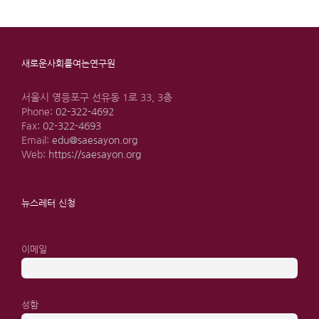
새로운사회를여는연구원
서울시 영등포구 선유동 1로 33, 3층
Phone:
02-322-4692
Fax:
02-322-4693
Email:
edu@saesayon.org
Web:
https://saesayon.org
뉴스레터 신청
이메일
성함