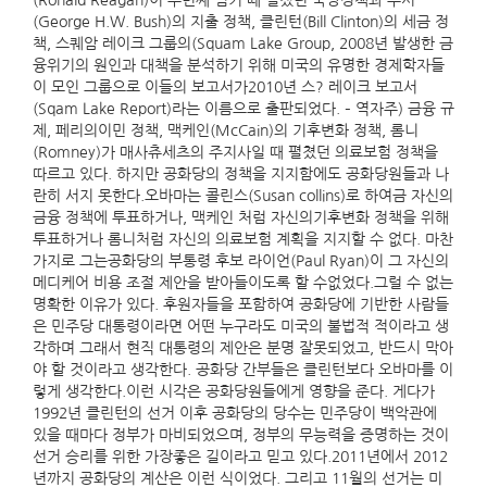
(Ronald Reagan)이 두번째 임기 때 펼쳤던 국방정책과 부시
(George H.W. Bush)의 지출 정책, 클린턴(Bill Clinton)의 세금 정
책, 스퀘암 레이크 그룹의(Squam Lake Group, 2008년 발생한 금
융위기의 원인과 대책을 분석하기 위해 미국의 유명한 경제학자들
이 모인 그룹으로 이들의 보고서가2010년 스? 레이크 보고서
(Sqam Lake Report)라는 이름으로 출판되었다. – 역자주) 금융 규
제, 페리의이민 정책, 맥케인(McCain)의 기후변화 정책, 롬니
(Romney)가 매사츄세츠의 주지사일 때 펼쳤던 의료보험 정책을
따르고 있다. 하지만 공화당의 정책을 지지함에도 공화당원들과 나
란히 서지 못한다.오바마는 콜린스(Susan collins)로 하여금 자신의
금융 정책에 투표하거나, 맥케인 처럼 자신의기후변화 정책을 위해
투표하거나 롬니처럼 자신의 의료보험 계획을 지지할 수 없다. 마찬
가지로 그는공화당의 부통령 후보 라이언(Paul Ryan)이 그 자신의
메디케어 비용 조절 제안을 받아들이도록 할 수없었다.그럴 수 없는
명확한 이유가 있다. 후원자들을 포함하여 공화당에 기반한 사람들
은 민주당 대통령이라면 어떤 누구라도 미국의 불법적 적이라고 생
각하며 그래서 현직 대통령의 제안은 분명 잘못되었고, 반드시 막아
야 할 것이라고 생각한다. 공화당 간부들은 클린턴보다 오바마를 이
렇게 생각한다.이런 시각은 공화당원들에게 영향을 준다. 게다가
1992년 클린턴의 선거 이후 공화당의 당수는 민주당이 백악관에
있을 때마다 정부가 마비되었으며, 정부의 무능력을 증명하는 것이
선거 승리를 위한 가장좋은 길이라고 믿고 있다.2011년에서 2012
년까지 공화당의 계산은 이런 식이었다. 그리고 11월의 선거는 미