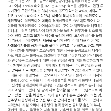
치는 효과는 어느 정도일까? 미국연방예산위원회(CBO)는 미국
GDP에서 3.9%p 축소를, IMF는 4.3%p 축소를 전망했다. 민간 투
자기관인 모건스탠리는 최대 5%p, 골드만삭스는 4%p, 제이피모
건은 3.5%p 축소를 전망했다. 미국의 잠재성장률이 1%정도이니
재정절벽이 실현된다면 미국의 경제성장률은 -3%대로 떨어진다.
미국의 경제성장률이 마이너스가 되는 것이다.재정절벽을 해결하기
위해서는 정부 재정적자에 대한 제한을 늘려서 정부지출 감소를 막
아야 한다. 그리고 모자란 세수를 늘려야 한다. 모자란 세수를 늘리
기 위해서는 어딘가에서 세금을 늘려야 한다. 이에 대해 어떤 이는
사회보장지출의 증가 속도를 줄여야 한다고 주장하기도 하고, 어떤
이는 세제를 개혁하여 고소득층에 대한 세금을 늘림으로써 재정적
자도 막고 소득 불평등도 해결해야 한다고 주장한다.오바마 대통령
과 민주당은 고소득층에 대한 세율 인상을 통해 이를 해결하고자 한
다. 하지만 과연 공화당이 이에 합의할지 의문이다. 민주당과 공화
당 양쪽은 서로 여론전을 펼치며 재정절벽의 책임을 전가하고 있다.
그러는 사이에 절벽은 코 앞으로 다가오고 있다.캘리포니아 대학의
드롱(DeLong) 교수는 미국이 재정절벽을 해결하지 못하여 내년에
도 심각한 경제침체에 빠진다면 그것은 전적으로 정치적 문제 때문
이라고 말하고 있다. 양 당이 서로 합의할 줄 모르고 극단적으로 치
닫고 있는 모습을 비판했다. 특히 공화당의 경우 민주당이 하는 것,
민주당 대통령이 하는 것은 무조건 반대하는 태도를 보이고 있다고
지적했다. 사실 오바마 대통령의 정책 중에는 공화당 출신의 부시,
맥케인, 롬니가 주장했던 지출 정책, 기후변화 정책, 의료보험 정책