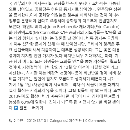
국 정부의 어디에서든힘의 균형을 바꾸지 못했다. 오바마는 대통령
으로 남아있고, 공화당은 하원의 통제자로 남아있다. 민주당은 상원
을 통제한다.이제 공화당 의원들은 정부를 마비시키는 것이 아니라
정부를 운영해야 한다고 주장하며 공화당의 지도부에 반발할지도
모른다. 하원의 베이너(John Boehner)와 캐내이터(Eric Canator)
와 상원맥코넬(McConnell)과 같은 공화당의 지도자들은 발목을 잡
는 식의 정치가 실패했다는 결론을 낼 것이다. 비록 경제는 금융위
기 이후 심각한 문제와 침체 속 에 남아있지만, 오바마의 정책은 주
요 선진국에비해서 지금까지는 대부분 성공적이다. 그는 좋은 대통
령이며 지지할 만한 가치가 있다.하지만 너무 기대하지는 마라. 지
금 당장 미국의 모든 상원들은 호의를 언론을 통해 자신들이 협조할
것이며, 재정절벽에 대한 합의가 12월 말 이전에 타결될 것이라고
자신한다. 하지만 이는 비관적 전망이나중에 비난받을 정치 마비 상
태를 가져오는 원인이 될지도 모른다고 생각하기 때문이다.내가 보
기에 1월 1일 (재정절벽이 시작되어 – 역자주) 세율이 오를 때까지
실제 협상은 시작되지 않을 것이다. 그럴 확률이 약 60%이다. 또한
2013년에도 협상마비가 계속된다면 미국이 다시 침체에 빠져들가
능성은 60%에 달한다. 침체가 되도록 짧고 깊지 않기를 바랄 뿐이
다.
원문 보러가기
By
이수연
|
2012/12/10
|
Categories:
이슈진단
|
0 Comments