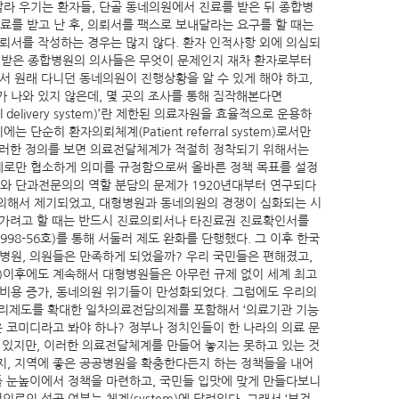
라 우기는 환자들, 단골 동네의원에서 진료를 받은 뒤 종합병
를 받고 난 후, 의뢰서를 팩스로 보내달라는 요구를 할 때는
뢰서를 작성하는 경우는 많지 않다. 환자 인적사항 외에 의심되
를 받은 종합병원의 의사들은 무엇이 문제인지 재차 환자로부터
서 원래 다니던 동네의원이 진행상황을 알 수 있게 해야 하고,
 나와 있지 않은데, 몇 곳의 조사를 통해 짐작해본다면
 delivery system)’란 제한된 의료자원을 효율적으로 운용하
 환자의뢰체계(Patient referral system)로서만
 이러한 정의를 보면 의료전달체계가 적절히 정착되기 위해서는
계로만 협소하게 의미를 규정함으로써 올바른 정책 목표를 설정
와 단과전문의의 역할 분담의 문제가 1920년대부터 연구되다
 의해서 제기되었고, 대형병원과 동네의원의 경쟁이 심화되는 시
 가려고 할 때는 반드시 진료의뢰서나 타진료권 진료확인서를
98-56호)를 통해 서둘러 제도 완화를 단행했다. 그 이후 한국
병원, 의원들은 만족하게 되었을까? 우리 국민들은 편해졌고,
그림)이후에도 계속해서 대형병원들은 아무런 규제 없이 세계 최고
 의료비용 증가, 동네의원 위기들이 만성화되었다. 그럼에도 우리의
환관리제도를 확대한 일차의료전담의제를 포함해서 ‘의료기관 기능
 코미디라고 봐야 하나? 정부나 정치인들이 한 나라의 의료 문
 있지만, 이러한 의료전달체계를 만들어 놓지는 못하고 있는 것
지, 지역에 좋은 공공병원을 확충한다든지 하는 정책들을 내어
들 눈높이에서 정책을 마련하고, 국민들 입맛에 맞게 만들다보니