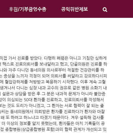
후원/기부금영수증
공익위반제보
 직접 가서 진료를 받았다. 다행히 폐렴은 아니고 기침만 심하게
서 팩스로 진료의뢰서를 보내달라고 했고, 단골의원은 진료를 하
 나와 자주 다니던 동네의원 의사로부터 적절한 건강관리를 하
뛰는 증상을 느끼자 걱정이 되어 의뢰서를 써달라고 강요하다시피
문에 혈압강하제를 처방받고 복용하기 시작했다. 이후 계속 고혈
생겨나서 다니는 심장 내과 교수의 권유로 같은 병원 소화기 내
 설문과 상담을 받은 후 그 분은 내과적 문제가 아니라 불안증
장암이 의심되는 50대 환자를 진료하고, 진료의뢰서를 작성해서
는 것도 도리가 아니겠고, 그 환자는 서로 협력이 잘 되는 줄
 J씨는 동네의원에서 의뢰받은 환자를 진료하다가 환자와 마찰
 왜 또 하려고 하느냐고 따졌기 때문이다. 겨우 설득해 검사를
 더 이상의 정보를 알지 못했는데, 환자들은 마치 기록들이 공
점 종합병원(상급종합병원 포함)과의 협력 관계가 개선되고 있