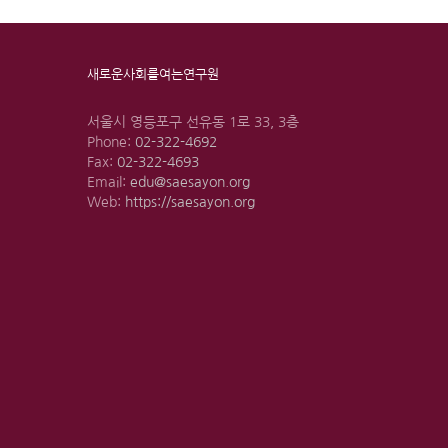
새로운사회를여는연구원
서울시 영등포구 선유동 1로 33, 3층
Phone:
02-322-4692
Fax:
02-322-4693
Email:
edu@saesayon.org
Web:
https://saesayon.org