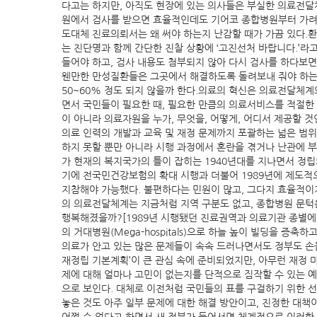
다고는 하지만, 아직도 현장에 있는 의사들은 부실한 의료전달
원에서 검사를 받으면 효율적인데도 기어코 종합병원부터 가려는
도대체 진료의뢰서는 왜 써야 하는지 난감할 때가 가끔 있다.
는 진단명과 함께 간단한 진찰 상황에 ‘고진선처 바랍니다.’
들어야 하고, 검사 내용도 첨부되지 않아 다시 검사를 하다보면
웬만한 만성질환들은 그곳에서 해결하도록 돌려보내 줘야 하는데
50~60% 정도 되지 않을까 한다.의료의 혁신은 의료전달체계의 재정립
면서 국민들이 필요한 때, 필요한 만큼의 의료서비스를 적절한 장소
이 아니라 의료자원을 누가, 무엇을, 어떻게, 어디서 제공할 
의료 인력의 개발과 교육 및 재정 문제까지 포괄하는 넓은 범
하지 못할 뿐만 아니라 시행 과정에서 혼란을 겪거나 난관에 
가 현재의 복지국가의 틀이 잡히는 1940년대를 지나면서 정
기에 전국민건강보험의 확대 시행과 더불어 1989년에 제도
지참해야 가능했다. 불편하다는 민원이 많고, 그다지 효율적이지 
의 의료전달체계는 지금처럼 지역 구분도 없고, 종합병원 문턱
행복해졌을까?[1989년 시행됐던 진료권역과 의료기관 종별에 따
의 거대병원(Mega-hospitals)으로 하늘 높이 빌딩을 
의료가 안고 있는 많은 문제들이 속속 드러나면서도 정부도 손
재정립 기본계획’이 큰 관심 속에 준비되었지만, 아무런 재정
제에 대해 얼마나 고민이 없는지를 단적으로 짐작할 수 있는 
으로 보인다. 대체로 이전처럼 국민들의 표를 구걸하기 위한 
놓은 것도 아주 일부 문제에 대한 해결 방안이고, 진정한 대