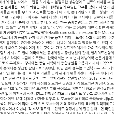
체계의 현실 속에서 고민을 하게 된다.불필요한 상황임에도 진료의뢰서를 써 달
 환자들은 그래도 봐줄만 하다. 대학병원의 유명한 교수를 찾아가서 먼저 진료
환자들만 체계를 무시하고 진료를 받는 게 아니라, 동네의원 의사들도 성실히 의
라고 쓰면 그만이다. 나머지는 그곳에서 알아서 하시라는 표시이다. 진료의뢰서
 환자들과 다툼이 생기기도 한다. 의뢰를 받은 종합병원들도 성실히 회신을 해
, 그 또한 잘 이루어지지 않고 있다. 우리나라는 회신율에 대한 정확한 통계가
에서부터‘의료전달체계(Health care delivery system 혹은 Medical
에서 제공하게 하여 국민 건강을 증진시키려는 노력이라고 정의된다. 여기에는 단순히
것인지 유기적인 관계를 만들어야 한다는 내용이 제시되고 있음을 알 수 있다.
위의 개념으로 인식되어야 하는 것이다. 간혹 의료전달체계를 단순 환자의뢰체
부딪히게 되기도 한다.외국에서는 동네의원과 종합병원의 관계, 일차의료전담의
립되기 시작하여 지금에 이르렀다. 한국에서는 1970년대 예방의학 전문가들에
적으로 이루어졌다. 당시에는 동일 지역에서 종합병원을 이용하거나 타지역으로
못하다는 성급한 판단으로 1998년, 10년 만에 정부는 보건복지부 고시(제19
은 약간 높이는 정도로 의료 기관들 간의 관계가 만들어진다. 이후 우리나라의 
른 진료 절차](자료 출처 : ‘한국일차의료의 발전방향 모색 2012’ 자료 
증축하고 있으며, 서울?경기 지역 중심의 의료기관 집중과 지역 의료기관 재정난,
을 못 대고 있다. 2011년 보건복지부를 중심으로 이전부터 해오던 만성질
 마련 없이 이전처럼 생색내기로 진행하려다보니 해보지도 못하고 끝나버린 것은
예이다.이번 18대 대통령 선거를 앞두고 각 후보들은 보건의료 공약들을 내놓고
선심성 정책들이 많다. 다만 일부 후보들이 지역 종합병원의 특성화 정책이라든
책이 아니어서 아쉽다. 각 후보 캠프의 보건의료 담당자들의 말을 들어보면 국민