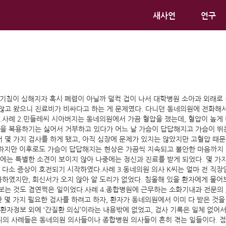
새사연
연구
 기침이 심해지자 혹시 폐렴이 아닐까 덜컥 겁이 나서 대학병원 소아과 외래로
않고 왔으니 진료비가 비싸다고 하는 게 문제였다. 다니던 동네의원에 전화해
다.사례 2.민들레씨 시아버지는 동네의원에서 가끔 혈압을 쟀는데, 혈압이 높게
약을 복용하기는 싫어서 거부하고 있다가 어느 날 가슴이 답답해지고 가슴이 
 몇 가지 검사를 하게 됐고, 아직 심장에 문제가 있지는 않았지만 고혈압 때
. 하지만 이후로도 가슴이 답답해지는 현상은 가끔씩 지속되고 불안한 마음까지 
에는 특별한 소견이 보이지 않아 나중에는 정신과 진료를 받게 되었다. 몇 가지
 다소 증상이 호전되기 시작하였다.사례 3.동네의원 의사 K씨는 얼마 전 직
금하였지만, 회신서가 오지 않아 알 도리가 없었다. 침울해 있을 환자에게 물어보
보는 것도 겸연쩍은 일이었다.사례 4.종합병원에 근무하는 소화기내과 전문의
한 몇 가지 필요한 검사를 하려고 하자, 환자가 동네의원에서 이미 다 받은 것을
환자정보 외에 ‘간질환 의심’이라는 내용밖에 없었고, 검사 기록은 일체 없어서
의 사례들은 동네의원 의사들이나 종합병원 의사들이 흔히 겪는 일들이다. 점