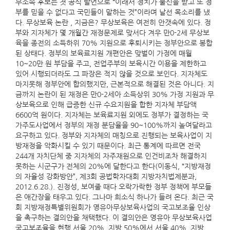
무소속 후보는 첫 공식 발언으로 “이래서 정치가 불신을 받고 또 정
부를 믿을 수 없다고 국민들이 말하는 것”이라며 날선 목소리를 냈
다. 무상보육 논란 , 지금은? 무상보육은 여전히 안갯속에 있다. 정
부와 지자체가 몇 개월간 재정문제로 맞서다 겨우 만0-2세 무상보
육을 종전의 소득하위 70% 지원으로 후퇴시키는 정부안으로 봉합
된 상태다. 정부의 보육료지원 개편안은 맞벌이 가정에 매월
10~20만 원 부담을 주고, 전업주부의 보육시간 이용을 제한하고
있어 시행되더라도 그 파장은 적지 않을 것으로 보인다. 지자체도
마지못해 정부안에 합의했지만, 근본적으로 해결된 것은 아니다. 지
금까지 논란이 된 재정은 만0-2세아 소득상위 30% 가정 지원과 무
상보육으로 인해 급증한 신규 수요지원을 합한 지자체 부담액
6600억 원이다. 지자체는 보육료지원 외에도 정부가 결정하는 국
가주도사업에서 정부의 재정 분담율을 90~100%까지 높여달라고
요구하고 있다. 정부와 지자체의 매칭으로 진행되는 보육사업이 지
방재정을 악화시킬 수 있기 때문이다. 최근 통계에 따르면 전국
244개 자치단체 중 지자체의 자주재원으로 인건비조차 해결하지
못하는 시군구가 전체의 20%에 달한다고 한다(이동식, “지방재정
의 자율성 강화방안”, 제3회 공법학자대회 지방자치법제분과,
2012.6.28.). 진정성, 보여줄 때다 오락가락한 정부 정책에 부모들
은 애간장을 태우고 있다. 그나마 희소식 하나가 들려 온다. 최근 국
회 지방재정특별위원회가 영유아무상보육사업의 국고보조율 인상
을 촉구하는 결의안을 채택했다. 이 결의안은 영유아 무상보육사업
국고보조율을 현행 서울 20%, 지방 50%에서 서울 40%, 지방