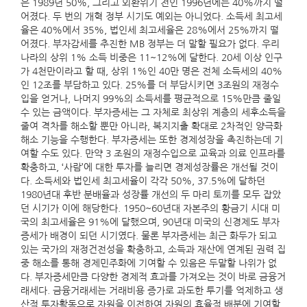
은 1989년 50%, 그리고 외환위기 전인 1996년에는 40%까지 떨
어졌다. 두 번의 개혁 정부 시기도 예외는 아니었다. 소득세 최고세
율은 40%에서 35%, 법인세 최고세율은 28%에서 25%까지 떨
어졌다. 부자감세를 추진한 MB 정부는 더 말할 필요가 없다. 우리
나라의 상위 1% 소득 비중은 11~12%에 달한다. 20세 이상 인구
가 4천만이라고 할 때, 상위 1%인 40만 명은 전체 소득세의 40%
인 12조를 부담하고 있다. 25%를 더 부담시키면 3조원의 재정수
입을 얻거나, 나머지 99%의 소득세를 평균적으로 15%만큼 줄일
수 있는 금액이다. 부자증세는 그 자체로 최상위 계층의 세후소득을
줄여 격차를 해소할 뿐만 아니라, 복지지출 확대로 2차적인 양극화
해소 기능을 수행한다. 부자증세는 또한 경제성장을 촉진하는데 기
여할 수도 있다. 만약 3 조원의 재정수입으로 교육과 의료 인프라를
확충하고, ‘사람’에 대한 투자를 늘리면 경제성장률은 개선될 것이
다. 소득세와 법인세 최고세율이 각각 50%, 37.5%에 달하던
1980년대 후반 분배율과 성장률 개선의 두 마리 토끼를 모두 잡았
던 시기가 이에 해당한다. 1950~60년대 자본주의 황금기 시대 미
국의 최고세율은 91%에 달했으며, 90년대 미국의 신경제도 부자
증세가 배경이 되던 시기였다. 물론 부자증세는 최근 화두가 되고
있는 국가의 재정건전성을 확충하고, 소득과 재산에 연계된 권력 집
중 해소를 통해 경제민주화에 기여할 수 있음은 두말할 나위가 없
다. 부자증세만큼 다양한 경제적 효과를 가져오는 것이 바로 금융거
래세다. 금융거래세는 거래비용 증가로 과도한 투기를 억제하고 생
산적 투자활동으로 자원을 이전하여 자원의 효율적 배분에 기여할