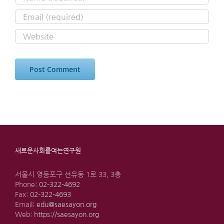
새로운사회를여는연구원
서울시 영등포구 선유동 1로 33, 3층
Phone:
02-322-4692
Fax:
02-322-4693
Email:
edu@saesayon.org
Web:
https://saesayon.org