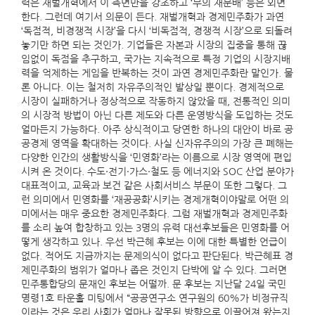
력은 재벌개혁에서 이 측면만을 강조하고 ‘부의 재분배’ 등은 외면
한다. 그런데 여기서 의문이 든다. 재벌개혁과 경제민주화가 과연
‘독점적, 비경쟁적 시장’을 다시 ‘비독점적, 경쟁적 시장’으로 되돌려
놓기만 하면 되는 것인가. 기업들은 자본과 시장의 집중을 통해 끊
임없이 독점을 추구하고, 국가는 지속적으로 특정 기업의 시장지배
력을 억제하는 게임을 반복하는 것이 과연 경제민주화란 말인가. 물
론 아니다. 이는 철저히 자유주의적인 발상일 뿐이다. 경제적으로
시장이 실패하거나 정상적으로 작동하지 않았을 때, 전통적인 의미
의 시장적 방법이 아닌 다른 제도와 다른 운영방식을 도입하는 것도
얼마든지 가능하다. 아주 상식적이고 당연한 하나의 대안이 바로 공
공경제 영역을 확대하는 것이다. 사실 신자유주의의 가장 큰 폐해는
다양한 인간의 생활방식을 ‘민영화’라는 이름으로 시장 영역에 편입
시켜 온 것이다. 수도·전기·가스·철도 등 에너지와 SOC 산업 분야가
대표적이고, 교육과 보건 같은 사회서비스 부문이 또한 그렇다. 그
런 의미에서 민영화를 ‘재공공화’시키는 경제개혁이야말로 어떤 의
미에서는 매우 중요한 경제민주화다. 그럼 재벌개혁과 경제민주화
를 소리 높여 합창하고 있는 3명의 유력 대선후보들은 민영화를 어
떻게 생각하고 있나. 우선 박근혜 후보는 이에 대한 특별한 언급이
없다. 적어도 지금까지는 문제의식이 없다고 판단된다. 박근혜표 경
제민주화의 범위가 얼마나 좁은 것인지 단박에 알 수 있다. 그러면
민주통합당의 문재인 후보는 어떨까. 문 후보는 지난달 24일 국민
명령1호 타운홀 미팅에서 “공공연구소 연구원의 60%가 비정규직
이라는 것은 우리 사회가 얼마나 잘못된 방향으로 이끌어져 왔는지