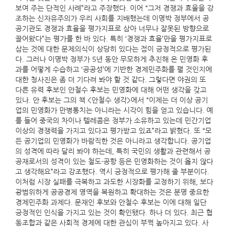
보여 주는 단적인 사례”라고 주장했다. 이어 “그저 경쟁과 효율을 강
조하는 신자유주의가 우리 사회를 지배했는데 이명박 정부에서 공
공기관도 경쟁과 효율을 평가지표로 삼아 너무나 잘못된 방향으로
끌어왔다”는 평가를 한 바 있다. 특히 ‘경쟁과 효율’만을 평가지표로
삼는 것에 대한 문제의식이 상당히 있다는 점이 긍정적으로 평가된
다. 그러나 이명박 정부가 5년 동안 무모하게 추진해 온 민영화 후
과를 어떻게 수습하고 ‘공공성’에 기반한 경제민주화를 펼 것인지에
대한 청사진은 좀 더 기다려 봐야 할 것 같다. 그렇다면 야권의 또
다른 유력 후보인 안철수 후보는 민영화에 대해 어떤 생각을 갖고
있나. 안 후보는 그의 책 <안철수 생각>에서 “이제는 더 이상 공기
업의 민영화가 만병통치는 아니라는 시각이 힘을 얻고 있습니다. 예
를 들어 중국의 차이나 텔레콤은 정부가 소유하고 있는데 민간기업
이상의 경쟁력을 가지고 있다고 평가받고 있죠”라고 밝혔다. 또 “모
든 공기업의 민영화가 바람직한 것은 아니라고 생각합니다. 공기업
의 성격에 따라 달리 봐야 하는데, 특히 국민의 생활과 관련해서 공
공재로서의 성격이 있는 철도·공항 등은 민영화하는 것이 옳지 않다
고 생각해요”라고 강조했다. 역시 긍정적으로 평가해 줄 부분이다.
이처럼 시장 실패를 극복하고 과도한 시장화를 교정하기 위해, 보다
광범위하게 공공경제 영역을 복원하고 확대하는 것은 분명 중요한
경제민주화 과제다. 문재인 후보와 안철수 후보는 이에 대해 일단
긍정적인 인식을 가지고 있는 것이 확인됐다. 하나 더 있다. 최근 협
동조합과 같은 사회적 경제에 대한 관심이 부쩍 높아지고 있다. 사