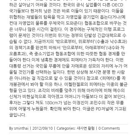
하곤 살아남기 어려울 것이다. 한국의 공식 실업률이 다른 OECD
국가들보다 현저히 낮은 것은 바로 이들이 있기 때문이다. 이들을
위협하는 재벌들의 탐욕을 막고 자영업을 공기업이 돕는다거나(예
컨대 자영업의 물류를 우체국이 도와준다) 협동조합으로 바꾸는 것
은 너무나 많은 시간이 걸린다. 이 경우에는 구체적인 이행 프로그
램이 문제인 것이다.이번의 위기는 정부의 단발성 긴급대책으로 수
습될 수 없다. 지금까지의 ‘밖으로부터, 위로부터’(수출과 낙수효과)
의 정책기조를 완전히 바꿔서 ‘안으로부터, 아래로부터’(내수와 차
오름효과), 즉 중소기업과 협동조합에 의한 따뜻한 협동 경제를 만
들어야 한다.이제 냉혹한 경제에도 피에타가 가득차야 한다. 이번
대통령 선거는 국민을 무릎에 안을 자애로운 성모의 자리에 누가 어
울릴 것인가를 선택하는 일이다. 한번 상상해 보시면 분명 한 사람
은 아니라는 걸 직감으로 알 수 있을 것이다.참고로 <피에타>를 꼭
개봉관에서 봐야 할 이유 하나. 미켈란젤로의 피에타는 이중의 불균
형을 안고 있다. 조각의 비레를 맞추기 위해 마리아에 비해 예수의
신체가 비현실적으로 작아졌고 어머니가 아들보다 더 젊어 보인다.
후자는 그렇다 쳐도 180cm가 넘는 이정진이 조민수의 작은 무릎
위에 어떻게 누웠을까. 확인해 봐야 한다. 이글은 PD저널에 기고된
글입니다.
By
sminthai
|
2012/09/10
|
Categories:
새사연 칼럼
|
0 Comments