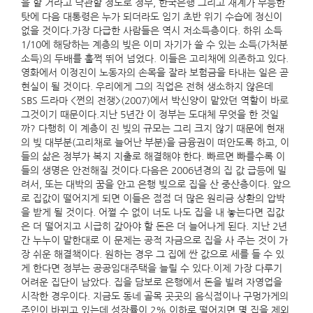
을 할 거라고 낙관할 정도로 정부, 한국은행 그리고 재계가 무능한
탓에 다음 대통령은 누가 되더라도 임기 초반 위기 수습에 정신이
없을 것이다.가장 다급한 사람들은 역시 저소득층이다. 하위 소득
1/10에 해당하는 계층의 빚은 이미 자기가 쓸 수 있는 소득(가처분
소득)의 두배를 훌쩍 뛰어 넘었다. 이들은 고리채에 의존하고 있다.
영화에서 이정진이 노동자의 손목을 잘라 보험금을 타내는 일은 곧
현실이 될 것이다. 우리에게 그의 직업은 전혀 생소하지 않은데
SBS 드라마 <쩐의 전쟁>(2007)에서 박신양이 맡았던 역할이 바로
그것이기 때문이다.지난 5년간 이 정부는 도대체 무엇을 한 것일
까? 다행히 이 계층이 진 빚의 규모는 그리 크지 않기 때문에 현재
의 빚 대부분(고리채로 늘어난 부분)을 금융권이 떠안도록 하고, 이
들의 삶은 정부가 복지 지출로 해결해야 한다. 빠르면 빠를수록 이
들의 생명은 안전해질 것이다.다음은 2006년경의 집 값 급등에 밀
려서, 또는 대박의 꿈을 안고 은행 빚으로 집을 산 중산층이다. 앞으
로 집값이 떨어지게 되면 이들은 점점 더 많은 원리금 상환의 압박
을 받게 될 것이다. 어쩔 수 없이 너도 나도 집을 내 놓는다면 집값
은 더 떨어지고 시급히 갚아야 할 돈은 더 늘어나게 된다. 지난 2년
간 누누이 말한대로 이 문제는 공적 자금으로 집을 사 주는 것이 가
장 쉬운 해결책이다. 원하는 경우 그 집에 싼 값으로 세를 들 수 있
게 한다면 정부는 공공임대주택을 늘릴 수 있다.이제 가장 다루기
어려운 집단이 남았다. 집을 담보로 은행에서 돈을 빌려 자영업을
시작한 경우이다. 지금도 동네 골목 곳곳의 음식점이나 구멍가게의
주인이 바뀌고 있는데 성장률이 2% 이하로 떨어지면 몇 집을 제외