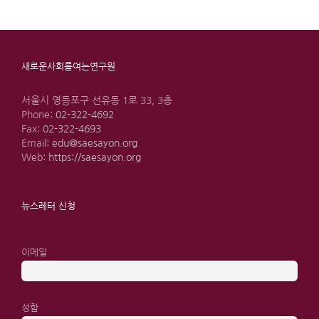
새로운사회를여는연구원
서울시 영등포구 선유동 1로 33, 3층
Phone:
02-322-4692
Fax:
02-322-4693
Email:
edu@saesayon.org
Web:
https://saesayon.org
뉴스레터 신청
이메일
성함