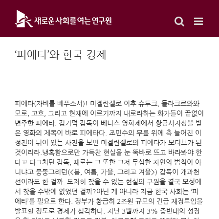
Skip
to
content
‘피에타’와 한국 경제
피에타(자비를 베푸소서)! 미켈란젤로 이후 슈투크, 들라크르와와
모로, 고흐, 그리고 현재에 이르기까지 내로라하는 화가들이 끝없이
변주한 피에타. 김기덕 감독이 베니스 영화제에서 황금사자상을 받
은 영화의 제목이 바로 피에타다. 조민수의 무릎 위에 축 늘어진 이
정진이 뉘어 있는 사진을 보면 미켈란젤로의 피에타가 모티브가 된
것이리라.냉혹함으로만 가득찬 현실을 눈 똑바로 뜨고 바라봐야 한
다고 다그치던 감독, 때로는 그 또한 그저 무심한 자연의 법칙이 아
니냐고 뭉뚱그리던(<봄, 여름, 가을, 그리고 겨울>) 감독이 개과천
선이라도 한 걸까. 도저히 찾을 수 없는 현실의 구원을 결국 모성에
서 찾을 수밖에 없었던 걸까?아닌 게 아니라 지금 한국 사회는 ‘피
에타’를 필요로 한다. 정부가 황급히 2조원 규모의 긴급 재정투입을
발표할 정도로 경제가 심각하다. 지난 3월까지 3% 중반대의 성장