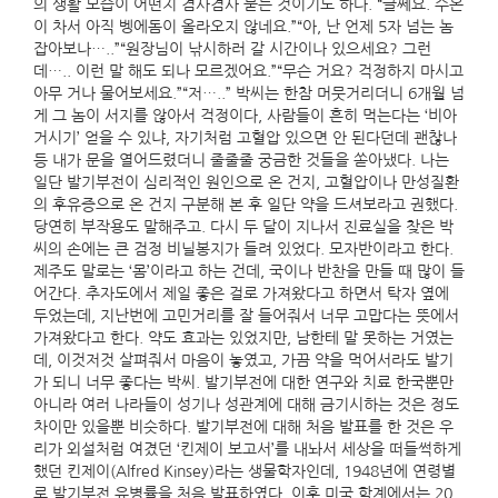
의 생활 모습이 어떤지 겸사겸사 묻는 것이기도 하다. “글쎄요. 수온
이 차서 아직 벵에돔이 올라오지 않네요.”“아, 난 언제 5자 넘는 놈
잡아보나…..”“원장님이 낚시하러 갈 시간이나 있으세요? 그런
데….. 이런 말 해도 되나 모르겠어요.”“무슨 거요? 걱정하지 마시고
아무 거나 물어보세요.”“저…..” 박씨는 한참 머뭇거리더니 6개월 넘
게 그 놈이 서지를 않아서 걱정이다, 사람들이 흔히 먹는다는 ‘비아
거시기’ 얻을 수 있냐, 자기처럼 고혈압 있으면 안 된다던데 괜찮나
등 내가 문을 열어드렸더니 줄줄줄 궁금한 것들을 쏟아냈다. 나는
일단 발기부전이 심리적인 원인으로 온 건지, 고혈압이나 만성질환
의 후유증으로 온 건지 구분해 본 후 일단 약을 드셔보라고 권했다.
당연히 부작용도 말해주고. 다시 두 달이 지나서 진료실을 찾은 박
씨의 손에는 큰 검정 비닐봉지가 들려 있었다. 모자반이라고 한다.
제주도 말로는 ‘몸’이라고 하는 건데, 국이나 반찬을 만들 때 많이 들
어간다. 추자도에서 제일 좋은 걸로 가져왔다고 하면서 탁자 옆에
두었는데, 지난번에 고민거리를 잘 들어줘서 너무 고맙다는 뜻에서
가져왔다고 한다. 약도 효과는 있었지만, 남한테 말 못하는 거였는
데, 이것저것 살펴줘서 마음이 놓였고, 가끔 약을 먹어서라도 발기
가 되니 너무 좋다는 박씨. 발기부전에 대한 연구와 치료 한국뿐만
아니라 여러 나라들이 성기나 성관계에 대해 금기시하는 것은 정도
차이만 있을뿐 비슷하다. 발기부전에 대해 처음 발표를 한 것은 우
리가 외설처럼 여겼던 ‘킨제이 보고서’를 내놔서 세상을 떠들썩하게
했던 킨제이(Alfred Kinsey)라는 생물학자인데, 1948년에 연령별
로 발기부전 유병률을 처음 발표하였다. 이후 미국 학계에서는 20