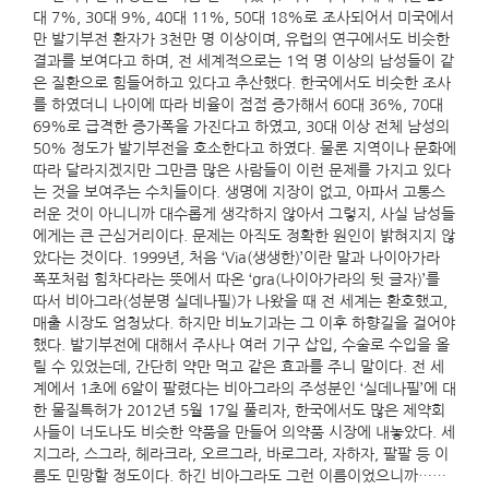
대 7%, 30대 9%, 40대 11%, 50대 18%로 조사되어서 미국에서
만 발기부전 환자가 3천만 명 이상이며, 유럽의 연구에서도 비슷한
결과를 보여다고 하며, 전 세계적으로는 1억 명 이상의 남성들이 같
은 질환으로 힘들어하고 있다고 추산했다. 한국에서도 비슷한 조사
를 하였더니 나이에 따라 비율이 점점 증가해서 60대 36%, 70대
69%로 급격한 증가폭을 가진다고 하였고, 30대 이상 전체 남성의
50% 정도가 발기부전을 호소한다고 하였다. 물론 지역이나 문화에
따라 달라지겠지만 그만큼 많은 사람들이 이런 문제를 가지고 있다
는 것을 보여주는 수치들이다. 생명에 지장이 없고, 아파서 고통스
러운 것이 아니니까 대수롭게 생각하지 않아서 그렇지, 사실 남성들
에게는 큰 근심거리이다. 문제는 아직도 정확한 원인이 밝혀지지 않
았다는 것이다. 1999년, 처음 ‘Via(생생한)’이란 말과 나이아가라
폭포처럼 힘차다라는 뜻에서 따온 ‘gra(나이아가라의 뒷 글자)’를
따서 비아그라(성분명 실데나필)가 나왔을 때 전 세계는 환호했고,
매출 시장도 엄청났다. 하지만 비뇨기과는 그 이후 하향길을 걸어야
했다. 발기부전에 대해서 주사나 여러 기구 삽입, 수술로 수입을 올
릴 수 있었는데, 간단히 약만 먹고 같은 효과를 주니 말이다. 전 세
계에서 1초에 6알이 팔렸다는 비아그라의 주성분인 ‘실데나필’에 대
한 물질특허가 2012년 5월 17일 풀리자, 한국에서도 많은 제약회
사들이 너도나도 비슷한 약품을 만들어 의약품 시장에 내놓았다. 세
지그라, 스그라, 헤라크라, 오르그라, 바로그라, 자하자, 팔팔 등 이
름도 민망할 정도이다. 하긴 비아그라도 그런 이름이었으니까……