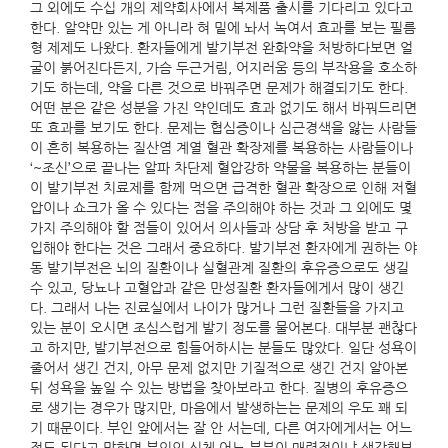
그 외에도 수십 개의 제약회사에서 복제품 출시를 기다리고 있다고
한다. 알약만 있는 게 아니라 혀 밑에 놔서 녹여서 효과를 보는 필름
형 제제도 나왔다. 환자들에게 발기부전 완화약을 처방하다보면 얼
굴이 붉어진다든지, 가슴 두근거림, 어지러움 등의 부작용을 호소하
기도 하는데, 약을 다른 것으로 바꿔주면 문제가 해결되기도 한다.
어떤 분은 같은 성분을 가진 약인데도 효과 없기도 해서 바꿔드리면
또 효과를 보기도 한다. 문제는 협심증이나 심근경색을 앓는 사람들
이 흔히 복용하는 질산염 계열 혈관 확장제를 복용하는 사람들이나
‘~조신’으로 끝나는 알파 차단제 혈압강하 약물을 복용하는 분들이
이 발기부전 치료제를 함께 먹으면 급격한 혈관 확장으로 인해 저혈
압이나 쇼크가 올 수 있다는 점을 주의해야 하는 것과 그 외에도 몇
가지 주의해야 할 점들이 있어서 의사들과 상담 후 처방을 받고 구
입해야 한다는 것은 그래서 중요하다. 발기부전 환자에게 권하는 야
동 발기부전은 뇌의 질환이나 실혈관계 질환의 후유증으로도 생길
수 있고, 당뇨나 고혈압과 같은 만성질환 환자들에게서 많이 생긴
다. 그래서 나는 진료실에서 나이가 많거나 그런 질환들을 가지고
있는 분이 오시면 조심스럽게 발기 정도를 물어본다. 대부분 괜찮다
고 하지만, 발기부전으로 힘들어하시는 분들도 많았다. 일단 성욕이
줄어서 생긴 건지, 아무 문제 없지만 기질적으로 생긴 건지 알아본
뒤 성욕을 높일 수 있는 방법을 찾아보라고 한다. 질병의 후유증으
로 생기는 경우가 많지만, 마음에서 발생하는는 문제의 우도 꽤 되
기 때문이다. 부인 앞에서는 잘 안 서는데, 다른 여자에게서는 어느