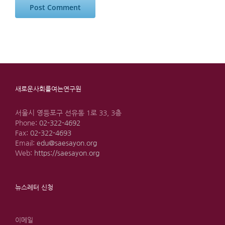
새로운사회를여는연구원
서울시 영등포구 선유동 1로 33, 3층
Phone:
02-322-4692
Fax:
02-322-4693
Email:
edu@saesayon.org
Web:
https://saesayon.org
뉴스레터 신청
이메일