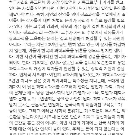
한국사회의 종교단체 중 가장 위압적인 기독교로부터 지지를 받고
있다는 사실을 인식한다면, 이번 사건이 단지 빙산의 일각일 뿐임을
깨달아야 한다. 특히 개인의 신앙을 넘어 창조과학을 수업에까지 끌
어들이는 학자들에 대한 처벌의 문제가 사회적 이슈로 등장할 필요
가 있다. 이는 교수의 강의권, 학문의 자유 등에 걸친 범사회적인 사
안이다. 창조과학회 구성원인 교수가 자신의 수업에서 학생들에게
창조과학을 교육하는 문제는 결코 단순하게 해결할 수 있는 사안이
아니다. 우리는 지난 20여년 동안 뻔히 알고 있는 이 문제를 해결하
지 않은채, 이들이 한국의 과학교육을 뒤흔들 정도로 방치한 셈이
다. 이번 사건이 곪아터진 한국의 과학교육에 경종을 울리는 계기가
되어야 한다. 기초학문 경시와 잘못된 교육 풍토의 악순환특히 낡은
과학교과서의 개정에 학자들이 헌신할 수 있는 정책적 지원이 절실
하다. 언제적 시조새가 여전히 교과서에 남아 있는가. 과학교과서란
5년만 지나도 낡은 것이 되어버리는 특수성을 지니는데, 도대체 언
제까지 이 낡은 과학교과서를 수호해야 한다는 말인가. 과학교과서
의 문제만 해도 당장 한국사회의 입시과열과 사교육, 학벌과 대학서
열화 문제 등으로 연결되는 중요한 사안이 된다. 과학교과서가 주목
받지 못하는 근본적인 연원에는 한국사회의 비뚤어진 교육풍토가
놓여 있다. 그리고 이러한 사회적 분위기는 기초학문이 무시되는 악
순환을 낳는다.이번 시조새 논란은 단순히 기독교 광신자들이 과학
의 근간을 흔든 것이 아니다. 이번 사건의 기저에는 한국 사회의 과
학에 대한 이상한 인식이 놓여 있다. 우리는 돈이 되지 않는다는 이