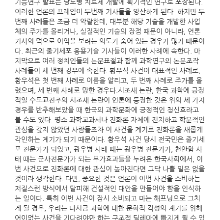
기능연구 발표는 당뇨병 치료제 개발에 획기적인 연구로 포장된다.
이러한 언론의 프레임이 두번째 기사들을 양산하게 된다. 하지만 두
번째 사례들은 조금 더 악랄한데, 대부분 해당 기술을 개발한 사업
체의 주가를 올리거나, 실질적인 기술의 장점 때문이 아니라, 언론
기사의 덕으로 이익을 보려는 의도가 숨어 있는 경우가 많기 때문이
다. 최근의 줄기세포 응용기술 기사들이 이러한 사례에 속한다. 마
지막으로 여러 정치인들의 논문표절과 함께 과학연구의 논문조작
사례들이 세 번째 경우에 속한다. 황우석 사건이 대표적인 사례로,
황우석은 첫 번째 사례로 이름을 알리고, 두 번째 사례로 주가를 올
렸으며, 세 번째 사례로 망한 경우다.시조새 논란, 한국 과학에 긍정
적일 수도교진추의 시조새 논란이 언론에 등장한 것은 위의 세 가지
경우를 반추해보았을 때 한국의 과학문화에 긍정적인 청신호라고
볼 수도 있다. 평소 과학교과서나 진화론 자체에 진지하고 학문적인
관심을 갖지 않았던 사람들조차 이 사건을 계기로 진화론을 새롭게
각인하는 계기가 되기 때문이다. 황우석 사건 당시 전국민은 줄기세
포 전문가가 되었고, 광우병 사태 때는 광우병 전문가가, 천안함 사
태 때는 군사전문가가 되는 부가효과들을 누려온 한국사회에서, 이
번 사건으로 진화론에 대한 관심이 높아진다면 그닥 나쁠 일은 없을
것이라 생각한다. 다만, 중요한 것은 언론이 이번 사건을 소비하는
저질스런 방식에서 탈피해 건설적인 대안을 만들어야 함을 인식하
는 일이다. 특히 이번 사건이 잠시 소비되고 마는 해프닝으로 그치
게 될 경우, 우리는 다시금 과학에 대한 문화적 각성의 계기를 위해
어이없는 사건을 기다려야만 하는 구조적 딜레마에 빠지게 될 수 있