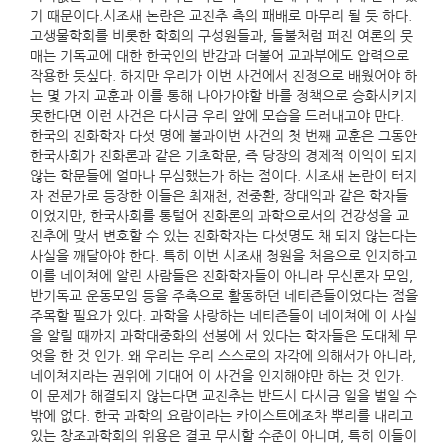
기 때문이다.시조새 논란은 교진추 측의 패배로 마무리 될 듯 하다.
고생물학회를 비롯한 학회의 구성원들과, 들불처럼 퍼진 여론의 뭇
매는 기독교에 대한 한국인의 반감과 더불어 교과부에도 압력으로
작용한 듯싶다. 하지만 우리가 이번 사건에서 진정으로 배웠어야 하
는 몇 가지 교훈과 이를 통해 나아가야할 바를 정책으로 승화시키지
못한다면 이런 사건은 다시금 우리 앞에 모습을 드러내고야 만다.
한국의 진화학자 다섯 명에 불과이번 사건의 첫 번째 교훈은 그동안
한국사회가 진화론과 같은 기초학문, 즉 당장의 경제적 이익이 되지
않는 학문들에 얼마나 무심했는가 하는 점이다. 시조새 논란이 터지
자 전문가로 등장한 이들은 최재천, 전중환, 장대익과 같은 학자들
이었지만, 한국사회를 통털어 진화론의 과학으로서의 건강성을 교
진추에 맞서 변호할 수 있는 진화학자는 다섯명도 채 되지 않는다는
사실을 깨달아야 한다. 특히 이번 시조새 청원을 처음으로 인지하고
이를 네이쳐에 알린 사람들은 진화학자들이 아니라 무신론자 모임,
반기독교 운동모임 등을 주축으로 활동하던 네티즌들이었다는 점을
주목할 필요가 있다. 과학을 사랑하는 네티즌들이 네이쳐에 이 사실
을 알릴 때까지 과학대중화의 선봉에 서 있다는 학자들은 도대체 무
엇을 한 것 인가. 왜 우리는 우리 스스로의 자각에 의해서가 아니라,
네이쳐지라는 권위에 기대어 이 사건을 인지해야만 하는 것 인가.
이 문제가 해결되지 않는다면 교진추는 반드시 다시금 일을 벌일 수
밖에 없다. 한국 과학의 요람이라는 카이스트에조차 뿌리를 내리고
있는 창조과학회의 위용은 결코 무시할 수준이 아니며, 특히 이들이