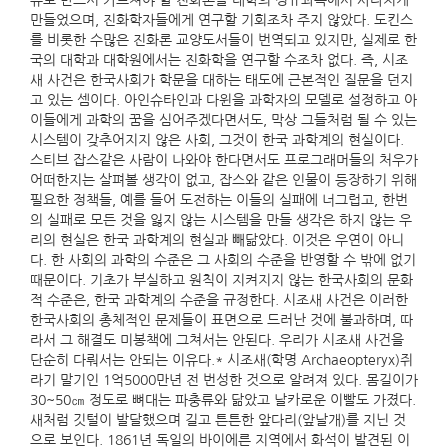
유로 반드시 가르쳐야 할 진화론을 대학의 정규과목에서 사라지게
만들었으며, 진화학자들에게 연구할 기회조차 주지 않았다. 도킨스
를 비롯한 수많은 진화론 교양도서들이 번역되고 있지만, 실제로 한
국의 대학과 대학원에서는 진화학을 연구할 수조차 없다. 즉, 시조
새 사건은 한국사회가 학문을 대하는 태도에 근본적인 질문을 던지
고 있는 셈이다. 아인슈타인과 다윈을 과학자의 모델로 설정하고 아
이들에게 과학의 꿈을 심어주겠다면서도, 막상 그들처럼 될 수 있는
시스템이 갖추어지지 않은 사회, 그것이 한국 과학계의 현실이다.
스티브 잡스같은 사람이 나와야 한다면서도 프로그래머들의 처우가
어떠한지는 살펴볼 생각이 없고, 잡스와 같은 인물이 등장하기 위해
필요한 정책들, 예를 들어 도전하는 이들의 실패에 너그럽고, 한번
의 실패로 모든 것을 잃지 않는 시스템을 만들 생각은 하지 않는 우
리의 현실은 한국 과학계의 현실과 빼닮았다. 이것은 우연이 아니
다. 한 사회의 과학의 수준은 그 사회의 수준을 반영할 수 밖에 없기
때문이다. 기초가 부실하고 원칙이 지켜지지 않는 한국사회의 문화
적 수준은, 한국 과학계의 수준을 규정한다. 시조새 사건은 이러한
한국사회의 총체적인 문제들이 표면으로 드러난 것에 불과하며, 따
라서 그 해결도 미봉책에 그쳐서는 안된다. 우리가 시조새 사건을
단순히 다뤄서는 안되는 이유다.* 시조새(학명 Archaeopteryx)쥐
라기 말기인 1억5000만년 전 번성한 것으로 알려져 있다. 몸길이가
30~50㎝ 정도로 뼈대는 파충류와 닮았고 날카로운 이빨도 가졌다.
새처럼 깃털이 발달했으며 길고 튼튼한 앞다리(앞날개)를 지닌 것
으로 보인다. 1861년 독일의 바이에른 지역에서 화석이 발견된 이