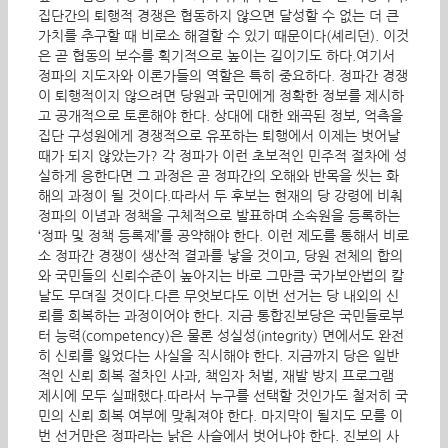
집단간의 퇴행적 경쟁은 협동하지 않으면 달성할 수 없는 더 큰
가치를 추구할 때 비로소 해결할 수 있기 때문이다(셰리던). 이것
은 곧 협동의 보수를 획기적으로 높이는 길이기도 하다.여기서
정파의 지도자와 이론가들의 역할은 특히 중요하다. 정파간 경쟁
이 퇴행적이지 않으려면 당원과 국민에게 정확한 정보를 제시하
고 공개적으로 토론해야 한다. 상대에 대한 왜곡된 정보, 억측을
집단 구성원에게 경쟁적으로 유포하는 퇴행에서 이제는 벗어날
때가 되지 않았는가? 각 정파가 이런 초보적인 민주적 절차에 성
실하게 응한다면 그 과정은 곧 정파간의 오해와 반목을 씻는 화
해의 과정이 될 것이다.따라서 두 후보는 현재의 당 강령에 비춰
정파의 이념과 정책을 구체적으로 발표하며 소속원을 등록하는
‘정파 및 정책 등록제’를 공약해야 한다. 이런 제도를 통해서 비로
소 정파간 경쟁이 생산적 결과를 낳을 것이고, 당원 전체의 합의
와 국민들의 신뢰수준이 높아지는 바로 그만큼 국가보안법의 칼
날도 무뎌질 것이다.다른 무엇보다도 이번 선거는 당 내외의 신
뢰를 회복하는 과정이어야 한다. 지금 통합진보당은 국민들로부
터 능력(competency)은 물론 성실성(integrity) 면에서도 완전
히 신뢰를 잃었다는 사실을 직시해야 한다. 지금까지 당은 일반
적인 신뢰 회복 절차인 사과, 책임자 처벌, 재발 방지 프로그램
제시에 모두 실패했다.따라서 누구를 선택할 것인가도 철저히 국
민의 신뢰 회복 여부에 맞춰져야 한다. 마지막이 될지도 모를 이
번 선거만은 정파라는 낡은 사슬에서 벗어나야 한다. 진보의 사