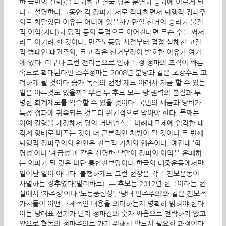
한 국민의 신뢰)을 파괴하고 결국 당은 분열과 붕괴에 이르게 된
다고 설명한다.그동안 각 정파가 서로 적대하면서 퇴행적 정파주
의로 치달았던 이유는 어디에 있을까? 만일 선거의 승리가 물질
적 이익(지대)과 당직 등의 독점으로 이어진다면 무슨 수를 써서
라도 이기려 할 것이다. 민주노동당 시절부터 점점 심해진 고질
적 병폐인 패권주의, 크고 작은 선거부정이 발호한 이유가 여기
에 있다. 더구나 그런 전리품으로 인해 특정 정파의 조직이 빠른
속도로 확대된다면 소수정파는 2008년 분당과 같은 초강수도 고
려하게 될 것이다.승자 독식의 현행 제도 아래서 지금 할 수 있는
일은 아무것도 없을까? 우선 두 후보 모두 당 권력의 분점과 투
명한 회계제도를 약속할 수 있을 것이다. 국민의 세금과 당비가
특정 정파에 귀속되는 것부터 원천적으로 막아야 한다. 둘째는
아예 강령을 개정해서 당의 거버넌스를 비례대표제에 입각한 내
각제 형태로 바꾸는 것이 더 근본적인 처방이 될 것이다.두 번째
퇴행적 정파주의의 원인은 진보적 가치의 훼손이다. 예컨대 ‘혁
명성’이나 ‘계급성’과 같은 선명한 낱말이 정파의 이익을 은폐하
는 외피가 된 것은 비단 통합진보당이나 한국의 대중운동에서만
일어난 일이 아니다. 불행하게도 그런 현상은 각국 진보운동이
사멸하는 징후였다(발리바르). 두 후보는 2012년 한국이라는 현
실에서 ‘자주성’이나 ‘노동중심성’, ‘당내 민주주의’와 같은 진보적
가치들이 어떤 구체적인 내용을 의미하는지 명확히 밝혀야 한다.
이는 당대표 선거가 단지 정파간의 숫자 싸움으로 전락하지 않고
앞으로 협동의 정파주의로 가기 위해서 반드시 필요한 과정이다.