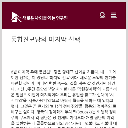
Skip
to
content
통합진보당의 마지막 선택
6월 마지막 주에 통합진보당은 당대표 선거를 치른다. 내 보기에
이번 선거는 이 정당의 ‘마지막 선택’이다. 새로운 도약의 전기를
마련할 것인지, 아니면 뻔한 죽음의 길을 계속 갈 것인지만 남았
다. 지난 3주간 통합진보당 사태를 다룬 ‘착한경제학’의 고통스러
운 일탈도 이번이 마지막이다.우리는 유일한 활로가 현재의 ‘치
킨게임’을 ‘사슴사냥게임’으로 바꿔서 협동을 택하는 데 있다고
했다. 그것은 곧 현재의 ‘퇴행적 정파주의’를 ‘협동의 정파주의’로
바꾸는 일이다. 영국의 정치학자 부체크(Boucek)는 퇴행적 정파
주의 구도에서 각 집단은 당 전체의 가치보다 개별 집단의 이익
을 실현하는 데 골몰하므로 당의 공유자원(무엇보다도 진보에 대