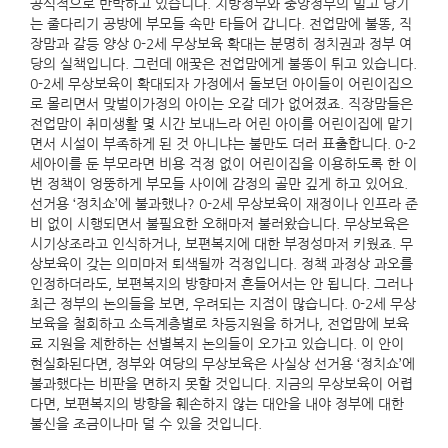
공식적으로 반박하고 있습니다. 지방정부와 중앙정부의 밀고 당기
는 줄다리기 공방에 부모들 속만 타들어 갑니다. 전업맘에 불똥, 직
장맘과 갈등 양상 0-2세 무상보육 확대는 분명히 정치권과 정부 여
당의 실책입니다. 그런데 애꿎은 전업맘에게 불똥이 튀고 있습니다.
0-2세 무상보육이 확대되자 가정에서 돌보던 아이들이 어린이집으
로 몰리면서 맞벌이가정의 아이는 오갈 데가 없어졌죠. 직장맘들은
전업맘이 취미생활 몇 시간 보내느라 어린 아이를 어린이집에 맡기
면서 시설이 부족하게 된 것 아니냐는 불만도 더러 표출합니다. 0-2
세아이를 둔 부모라면 비용 걱정 없이 어린이집을 이용하도록 한 이
번 정책이 엉뚱하게 부모들 사이에 감정의 골만 깊게 하고 있어요.
선거용 ‘정치쇼’에 불과했나? 0-2세 무상보육이 재정이나 인프라 준
비 없이 시행되면서 불필요한 오해마저 불러왔습니다. 무상보육은
시기상조라고 인식하거나, 보편복지에 대한 부정성마저 키웠죠. 무
상보육이 갖는 의미마저 퇴색될까 걱정입니다. 정책 과정상 과오를
인정하더라도, 보편복지의 방향마저 흔들어서는 안 됩니다. 그러나
최근 정부의 논의들을 보면, 우려되는 지점이 많습니다. 0-2세 무상
보육을 철회하고 소득계층별로 차등지원을 하거나, 전업맘에 보육
료 지원을 제한하는 선별복지 논의들이 오가고 있습니다. 이 안이
현실화된다면, 정부와 여당의 무상보육은 사실상 선거용 ‘정치쇼’에
불과했다는 비판을 면하지 못할 것입니다. 지금의 무상보육이 어렵
다면, 보편복지의 방향을 훼손하지 않는 대안을 내야 정부에 대한
불신을 조금이나마 덜 수 있을 것입니다.