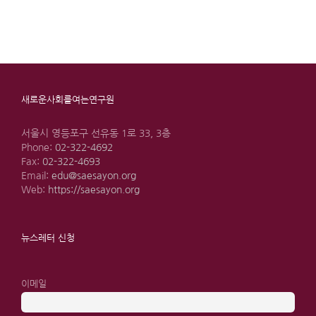
새로운사회를여는연구원
서울시 영등포구 선유동 1로 33, 3층
Phone:
02-322-4692
Fax:
02-322-4693
Email:
edu@saesayon.org
Web:
https://saesayon.org
뉴스레터 신청
이메일