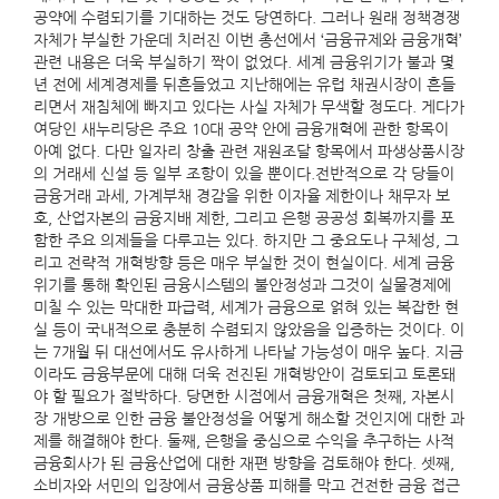
공약에 수렴되기를 기대하는 것도 당연하다. 그러나 원래 정책경쟁
자체가 부실한 가운데 치러진 이번 총선에서 ‘금융규제와 금융개혁’
관련 내용은 더욱 부실하기 짝이 없었다. 세계 금융위기가 불과 몇
년 전에 세계경제를 뒤흔들었고 지난해에는 유럽 채권시장이 흔들
리면서 재침체에 빠지고 있다는 사실 자체가 무색할 정도다. 게다가
여당인 새누리당은 주요 10대 공약 안에 금융개혁에 관한 항목이
아예 없다. 다만 일자리 창출 관련 재원조달 항목에서 파생상품시장
의 거래세 신설 등 일부 조항이 있을 뿐이다.전반적으로 각 당들이
금융거래 과세, 가계부채 경감을 위한 이자율 제한이나 채무자 보
호, 산업자본의 금융지배 제한, 그리고 은행 공공성 회복까지를 포
함한 주요 의제들을 다루고는 있다. 하지만 그 중요도나 구체성, 그
리고 전략적 개혁방향 등은 매우 부실한 것이 현실이다. 세계 금융
위기를 통해 확인된 금융시스템의 불안정성과 그것이 실물경제에
미칠 수 있는 막대한 파급력, 세계가 금융으로 얽혀 있는 복잡한 현
실 등이 국내적으로 충분히 수렴되지 않았음을 입증하는 것이다. 이
는 7개월 뒤 대선에서도 유사하게 나타날 가능성이 매우 높다. 지금
이라도 금융부문에 대해 더욱 전진된 개혁방안이 검토되고 토론돼
야 할 필요가 절박하다. 당면한 시점에서 금융개혁은 첫째, 자본시
장 개방으로 인한 금융 불안정성을 어떻게 해소할 것인지에 대한 과
제를 해결해야 한다. 둘째, 은행을 중심으로 수익을 추구하는 사적
금융회사가 된 금융산업에 대한 재편 방향을 검토해야 한다. 셋째,
소비자와 서민의 입장에서 금융상품 피해를 막고 건전한 금융 접근