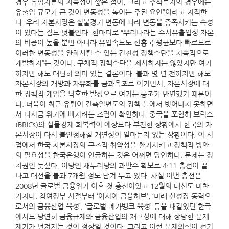
경우 유입자본의 지속성이 짧은 점이, 그리고 주식투자의 경우에는
유출입 규모가 큰 것이 변동성을 높이는 주된 요인”이라고 지적한
다. 우리 자본시장은 실물경기 변동에 따라 변동을 증폭시키는 속성
이 있다는 점도 덧붙인다. 한마디로 “우리나라는 수시유출입성 자본
의 비중이 높을 뿐만 아니라 유입속도도 신흥국 평균보다 빠르므로
이러한 변동성을 완화시킬 수 있는 건전성 정책수단을 지속적으로
개발하자”는 것이다. 구체적 정책수단을 제시하지는 않았지만 여기
까지만 해도 대단히 의미 있는 결론이다. 불과 몇 년 전까지만 해도
자본시장의 개방과 자유화를 금과옥조로 여기면서, 자본시장에 대
한 정책적 개입을 낙후한 발상으로 여기는 풍조가 만연했기 때문이
다. 더욱이 최근 유럽이 긴축일변도의 정책 틀에서 벗어나지 못하면
서 다시금 위기에 빠지려는 조짐이 확연하다. 중국을 포함해 브릭스
(BRICs)의 실물경제 회복력이 예상보다 부진한 상황에서 한국의 자
본시장이 다시 불안정해질 개연성이 얼마든지 있는 상황이다. 이 시
점에서 한국 자본시장의 구조적 취약성을 환기시키고 정책적 방안
의 필요성을 한국은행이 언급하는 것은 어쩌면 당연하다. 문제는 정
치권인 듯싶다. 여당인 새누리당의 과반수 확보로 4·11 총선이 끝
나고 대선을 불과 7개월 정도 남겨 두고 있다. 사실 이번 총선은
2008년 글로벌 금융위기 이후 첫 총선이었고 12월의 대선도 마찬
가지다. 참여정부 시절부터 ‘아시아 금융허브’, ‘미래 신성장 동력으
로서의 금융산업 육성’, ‘글로벌 메가뱅크 육성’ 등을 내걸었던 한국
에서도 당연히 금융규제와 금융산업의 재구성에 대해 상당한 문제
제기가 던져지는 것이 정상일 것이다. 그리고 이런 문제의식이 선거