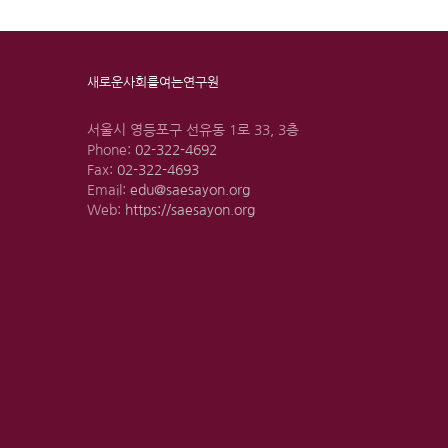
새로운사회를여는연구원
서울시 영등포구 선유동 1로 33, 3층
Phone:
02-322-4692
Fax:
02-322-4693
Email:
edu@saesayon.org
Web:
https://saesayon.org