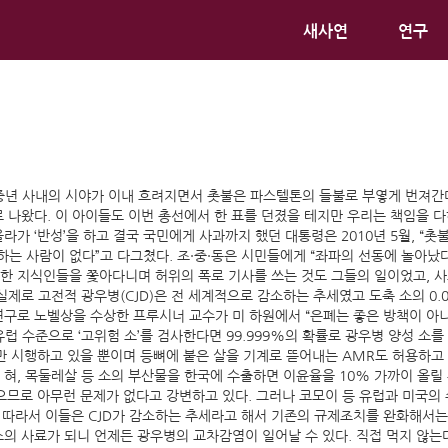
새사연
연구
년 사내의 시야가 이내 흐려지면서 촛불은 파스텔톤의 들불로 부옇게 번져간다.” 4
로 나왔다. 이 아이들도 이번 총선에서 한 표를 던졌을 테지만 우리는 책임을 
라가 ‘반성’을 하고 결국 국민에게 사과까지 했던 대통령은 2010년 5월, “
는 사람이 없다”고 다그쳤다. 조·중·동은 시민들에게 “좌파의 선동에 놀아났다
판한 지식인들을 쫓아다니며 허위의 폭로 기사를 쓰는 것도 그들의 일이었고, 사
실제로 고전적 광우병(CJD)은 전 세계적으로 감소하는 추세였고 도축 소의 0
 연구로 노벨상을 수상한 프루시너 교수가 미 하원에서 “은폐는 좋은 방책이 
 수준으로 ‘고위험 소’를 검사한다면 99.999%의 확률로 광우병 양성 소를
계만 시행하고 있을 뿐이며 등뼈에 붙은 살을 기계로 뜯어내는 AMR도 허용하고 
혀, 목둘레살 등 소의 부산물을 한국에 수출하면 이윤율을 10% 가까이 올릴 수 
않았으므로 아무런 문제가 없다고 강변하고 있다. 그러나 코모이 등 유럽과 미국
. 따라서 이들은 CJD가 감소하는 추세라고 해서 기존의 규제조치를 완화해서
소의 사료가 되니 언제든 광우병의 교차감염이 일어날 수 있다. 직접 먹지 않는