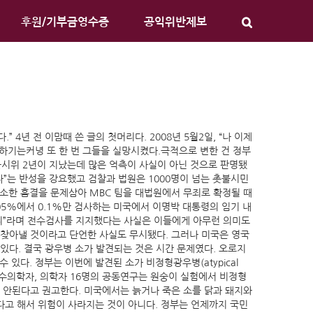
후원/기부금영수증
공익위반제보
년 전 이맘때 쓴 글의 첫머리다. 2008년 5월2일, “나 이제
다하기는커녕 또 한 번 그들을 실망시켰다.극적으로 변한 건 정부
촛불시위 2년이 지났는데 많은 억측이 사실이 아닌 것으로 판명됐
”는 반성을 강요했고 검찰과 법원은 1000명이 넘는 촛불시민
소한 흠결을 문제삼아 MBC 팀을 대법원에서 무죄로 확정될 때
.05%에서 0.1%만 검사하는 미국에서 이명박 대통령의 임기 내
아니”라며 전수검사를 지지했다는 사실은 이들에게 아무런 의미도
 찾아낼 것이라고 단언한 사실도 무시됐다. 그러나 미국은 영국
있다. 결국 광우병 소가 발견되는 것은 시간 문제였다. 오로지
있다. 정부는 이번에 발견된 소가 비정형광우병(atypical
의 수의학자, 의학자 16명의 공동연구는 원숭이 실험에서 비정형
는 안된다고 권고한다. 미국에서는 늙거나 죽은 소를 닭과 돼지와
다고 해서 위험이 사라지는 것이 아니다. 정부는 언제까지 국민