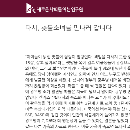
Skip
to
content
다시, 촛불소녀를 만나러 갑니다
“아이들이 밝힌 촛불이 점점이 일렁인다. 책임을 다하지 못한 중
15살, 살고 싶어요”라는 팻말을 목에 걸고 여중생들이 광장으
와 여당, 그리고 보수언론이었다. 촛불에 놀라 청와대 뒷산에 올
음에도 당시 참여했던 지식인과 의학계 인사 어느 누구도 반성하
에게 벌금형 이상을 때렸다. 심지어 정부의 광우병 대책을 비
까지 끊임없이 괴롭혔다. 확률로 볼 때 썩 괜찮은 전략이었다. 
에 광우병 소가 발견될 확률은 지극히 낮으니 말이다. 광우병
없었다. 캔자스주립대학의 폭스와 피터슨 교수가 미국에서도 유럽
이 광우병을 막기 위해 차례로 취한 3단계 사료 조치 중 1단
미국 축산대기업의 이익 때문이다. 미국에선 버려야 하는 창자, 
BSE, BASE)에 걸린 것이며 인간의 식품체계에 들어가지 
광우병이 CJD보다 더 병원성이 높을 수 있다는 결론을 얻었다
같은 다른 가축의 사료로 만든다. 이들 가축이 죽으면 또다시 